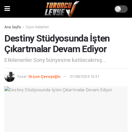
Ana Sayfa
Oyun Haberleri
Destiny Stüdyosunda İşten
Çıkartmalar Devam Ediyor
Etkilenenler Sony bünyesine katılacakmış...
Yazar:
Orçun Çavuşoğlu
01/08/2024 16:31