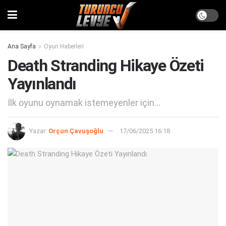
Ana Sayfa
Oyun Haberleri
Death Stranding Hikaye Özeti
Yayınlandı
İlk oyunu oynamak istemeyenler için...
Yazar:
Orçun Çavuşoğlu
17/06/2025 16:18