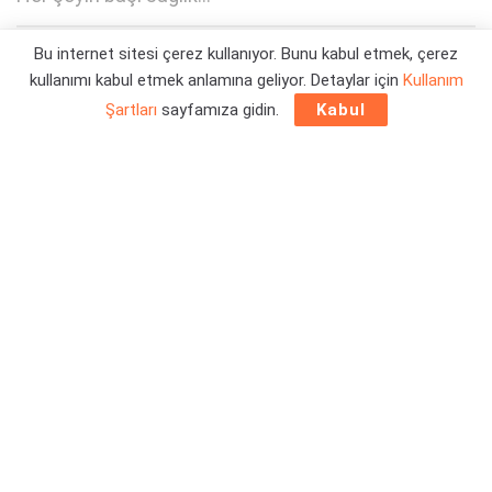
Bu internet sitesi çerez kullanıyor. Bunu kabul etmek, çerez
Yazar:
Orçun Çavuşoğlu
19/06/2025 11:09
kullanımı kabul etmek anlamına geliyor. Detaylar için
Kullanım
Şartları
sayfamıza gidin.
Kabul
Yakın bir zaman önce yapılan duyuru ile
Nexus Mods satıldı
ve yönetimde yeni isimler olacak. Robin Scott (Dark0ne) ise