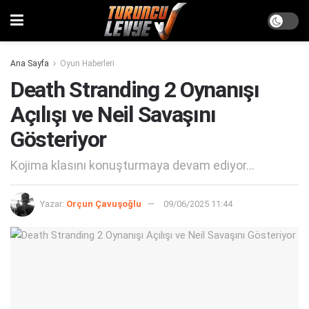
Ana Sayfa
Oyun Haberleri
Death Stranding 2 Oynanışı
Açılışı ve Neil Savaşını
Gösteriyor
Kojima klasını konuşturmaya devam ediyor...
Yazar:
Orçun Çavuşoğlu
09/06/2025 11:44