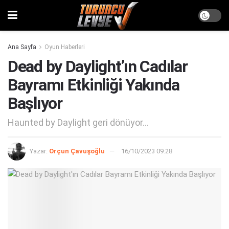
Ana Sayfa
Oyun Haberleri
Dead by Daylight’ın Cadılar
Bayramı Etkinliği Yakında
Başlıyor
Haunted by Daylight geri dönüyor...
Yazar:
Orçun Çavuşoğlu
16/10/2023 09:28