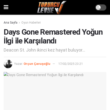
Ana Sayfa
Oyun Haberleri
Days Gone Remastered Yoğun
İlgi ile Karşılandı
Deacon St. John ikinci kez hayat buluyor...
Yazar:
Orçun Çavuşoğlu
17/02/2025 23:21