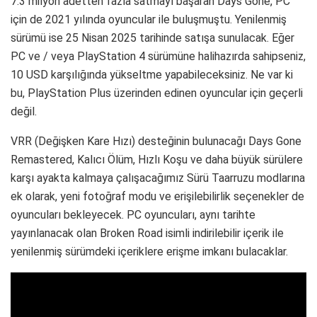
7.3 milyon adetten fazla satmayı başaran Days Gone, PC
için de 2021 yılında oyuncular ile buluşmuştu. Yenilenmiş
sürümü ise 25 Nisan 2025 tarihinde satışa sunulacak. Eğer
PC ve / veya PlayStation 4 sürümüne halihazırda sahipseniz,
10 USD karşılığında yükseltme yapabileceksiniz. Ne var ki
bu, PlayStation Plus üzerinden edinen oyuncular için geçerli
değil.
VRR (Değişken Kare Hızı) desteğinin bulunacağı Days Gone
Remastered, Kalıcı Ölüm, Hızlı Koşu ve daha büyük sürülere
karşı ayakta kalmaya çalışacağımız Sürü Taarruzu modlarına
ek olarak, yeni fotoğraf modu ve erişilebilirlik seçenekler de
oyuncuları bekleyecek. PC oyuncuları, aynı tarihte
yayınlanacak olan Broken Road isimli indirilebilir içerik ile
yenilenmiş sürümdeki içeriklere erişme imkanı bulacaklar.