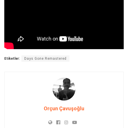
Etiketler:
Days Gone Remastered
Orçun Çavuşoğlu