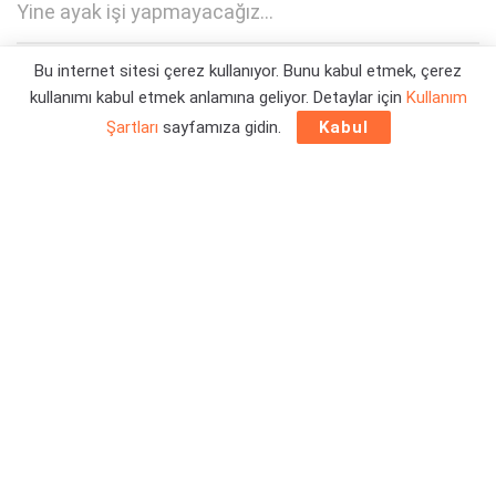
Yine ayak işi yapmayacağız...
Bu internet sitesi çerez kullanıyor. Bunu kabul etmek, çerez
Yazar:
Orçun Çavuşoğlu
16/06/2025 08:00
kullanımı kabul etmek anlamına geliyor. Detaylar için
Kullanım
Şartları
sayfamıza gidin.
Kabul
CD Projekt RED stüdyosu, The Witcher 3: Wild Hunt
oyunundaki görev sistemi ile açık dünya oyunlara yeni bir