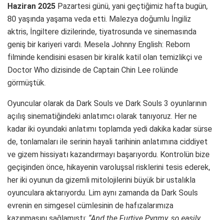
Haziran 2025
Pazartesi günü, yani geçtiğimiz hafta bugün,
80 yaşında yaşama veda etti. Malezya doğumlu İngiliz
aktris, İngiltere dizilerinde, tiyatrosunda ve sinemasında
geniş bir kariyeri vardı. Mesela Johnny English: Reborn
filminde kendisini esasen bir kiralık katil olan temizlikçi ve
Doctor Who dizisinde de Captain Chin Lee rolünde
görmüştük.
Oyuncular olarak da Dark Souls ve Dark Souls 3 oyunlarının
açılış sinematiğindeki anlatımcı olarak tanıyoruz. Her ne
kadar iki oyundaki anlatımı toplamda yedi dakika kadar sürse
de, tonlamaları ile serinin hayali tarihinin anlatımına ciddiyet
ve gizem hissiyatı kazandırmayı başarıyordu. Kontrolün bize
geçişinden önce, hikayenin varoluşsal risklerini tesis ederek,
her iki oyunun da gizemli mitolojilerini büyük bir ustalıkla
oyunculara aktarıyordu. Lim aynı zamanda da Dark Souls
evrenin en simgesel cümlesinin de hafızalarımıza
kazınmasını sağlamıştı:
“And the Furtive Pygmy, so easily