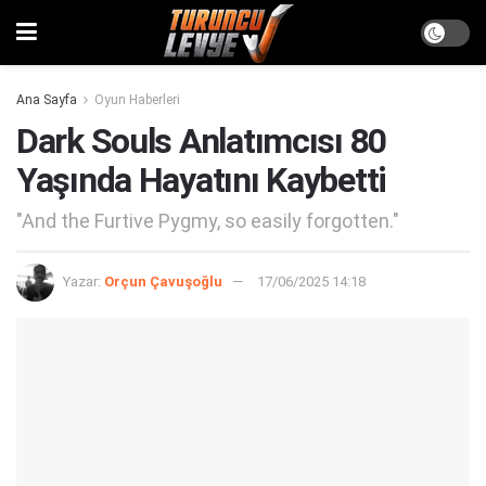
Ana Sayfa
Oyun Haberleri
Dark Souls Anlatımcısı 80
Yaşında Hayatını Kaybetti
"And the Furtive Pygmy, so easily forgotten."
Yazar:
Orçun Çavuşoğlu
17/06/2025 14:18