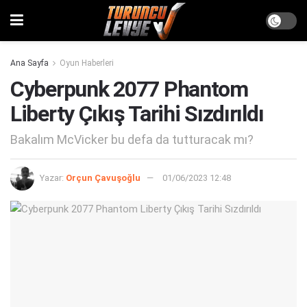
Ana Sayfa
Oyun Haberleri
Cyberpunk 2077 Phantom
Liberty Çıkış Tarihi Sızdırıldı
Bakalım McVicker bu defa da tutturacak mı?
Yazar:
Orçun Çavuşoğlu
01/06/2023 12:48