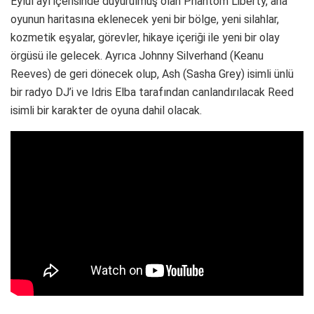
Eylül ayı içerisinde duyurulmuş olan Phantom Liberty, ana
oyunun haritasına eklenecek yeni bir bölge, yeni silahlar,
kozmetik eşyalar, görevler, hikaye içeriği ile yeni bir olay
örgüsü ile gelecek. Ayrıca Johnny Silverhand (Keanu
Reeves) de geri dönecek olup, Ash (Sasha Grey) isimli ünlü
bir radyo DJ’i ve Idris Elba tarafından canlandırılacak Reed
isimli bir karakter de oyuna dahil olacak.