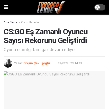
Ana Sayfa
Oyun Haberleri
CS:GO Eş Zamanlı Oyuncu
Sayısı Rekorunu Geliştirdi
Oyuna olan ilgi tam gaz devam ediyor...
Yazar:
Orçun Çavuşoğlu
13/02/2023 14:13