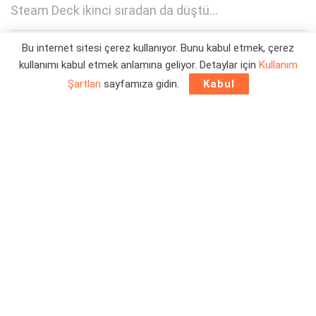
Steam Deck ikinci sıradan da düştü...
Bu internet sitesi çerez kullanıyor. Bunu kabul etmek, çerez
Yazar:
Orçun Çavuşoğlu
13/02/2023 11:30
kullanımı kabul etmek anlamına geliyor. Detaylar için
Kullanım
Şartları
sayfamıza gidin.
Kabul
Steam’de geçen haftanın en çok satanları listeleri,
SteamDB sitesinin veritabanı üzerinden güncel olarak