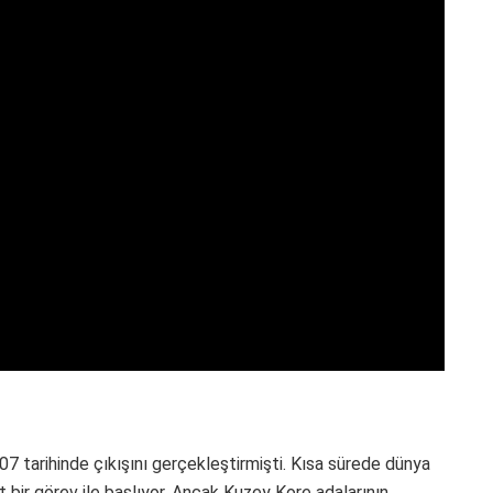
007 tarihinde çıkışını gerçekleştirmişti. Kısa sürede dünya
 bir görev ile başlıyor. Ancak Kuzey Kore adalarının