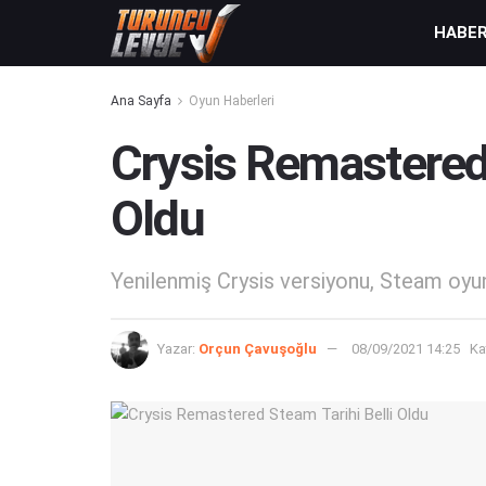
HABE
Ana Sayfa
Oyun Haberleri
Crysis Remastered 
Oldu
Yenilenmiş Crysis versiyonu, Steam oyu
Yazar:
Orçun Çavuşoğlu
08/09/2021 14:25
Ka