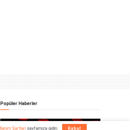
Popüler Haberler
OYUN HABERLERI
llanım Şartları
sayfamıza gidin.
Kabul