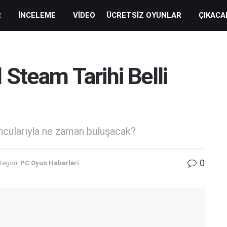
R
İNCELEME
VIDEO
ÜCRETSIZ OYUNLAR
ÇIKACA
Steam Tarihi Belli
ncularıyla ne zaman buluşacak?
0
tegori:
PC Oyun Haberleri