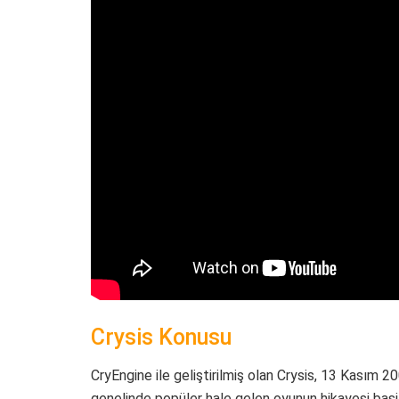
Crysis Konusu
CryEngine ile geliştirilmiş olan Crysis, 13 Kasım 2
genelinde popüler hale gelen oyunun hikayesi basit