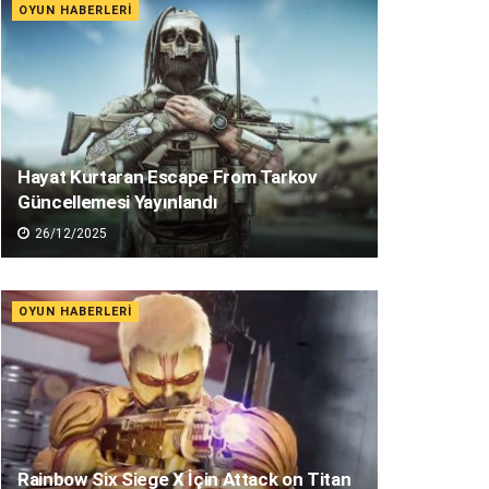
OYUN HABERLERI
Hayat Kurtaran Escape From Tarkov
Güncellemesi Yayınlandı
26/12/2025
OYUN HABERLERI
Rainbow Six Siege X İçin Attack on Titan