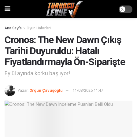
Ana Sayfa
Oyun Haberleri
Cronos: The New Dawn Çıkış
Tarihi Duyuruldu: Hatalı
Fiyatlandırmayla Ön-Siparişte
Eylül ayında korku başlıyor!
Yazar:
Orçun Çavuşoğlu
11/08/2025 11:47