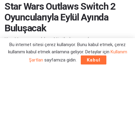
Star Wars Outlaws Switch 2
Oyuncularıyla Eylül Ayında
Buluşacak
Kay Vess ve yoldaşı Nix ile her yerde...
Bu internet sitesi çerez kullanıyor. Bunu kabul etmek, çerez
kullanımı kabul etmek anlamına geliyor. Detaylar için
Kullanım
Yazar:
Orçun Çavuşoğlu
31/07/2025 17:08
Şartları
sayfamıza gidin.
Kabul