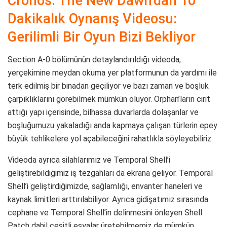
Cronos: The New Dawn’dan 10
Dakikalık Oynanış Videosu:
Gerilimli Bir Oyun Bizi Bekliyor
Section A-0 bölümünün detaylandırıldığı videoda,
yerçekimine meydan okuma yer platformunun da yardımı ile
terk edilmiş bir binadan geçiliyor ve bazı zaman ve boşluk
çarpıklıklarını görebilmek mümkün oluyor. Orphan’ların cirit
attığı yapı içerisinde, bilhassa duvarlarda dolaşanlar ve
boşluğumuzu yakaladığı anda kapmaya çalışan türlerin epey
büyük tehlikelere yol açabileceğini rahatlıkla söyleyebiliriz.
Videoda ayrıca silahlarımız ve Temporal Shell’i
geliştirebildiğimiz iş tezgahları da ekrana geliyor. Temporal
Shell’i geliştirdiğimizde, sağlamlığı, envanter haneleri ve
kaynak limitleri arttırılabiliyor. Ayrıca gidişatımız sırasında
cephane ve Temporal Shell’in delinmesini önleyen Shell
Patch dahil çeşitli eşyalar üretebilmemiz de mümkün