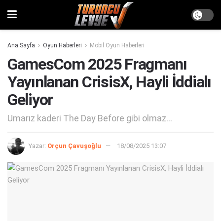
Ana Sayfa
Oyun Haberleri
Mobil Oyun Haberleri
GamesCom 2025 Fragmanı
Yayınlanan CrisisX, Hayli İddialı
Geliyor
Umarız kaderi The Day Before gibi olmaz...
Yazar:
Orçun Çavuşoğlu
18/08/2025 13:07