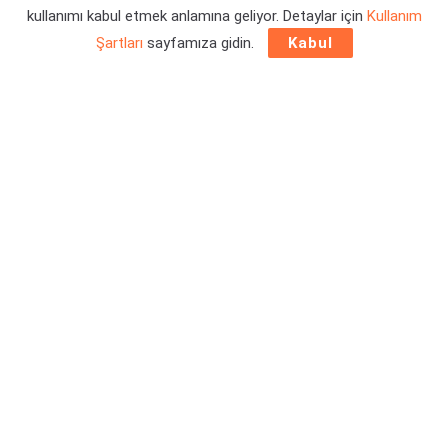
kullanımı kabul etmek anlamına geliyor. Detaylar için
Kullanım
Yazar:
Orçun Çavuşoğlu
20/08/2025 00:20
Şartları
sayfamıza gidin.
Kabul
MicroProse Software ve MONTE GALLO tarafından Better
Than Dead duyuruldu. Çok oyunculu oynanmayan bir
Bodycam deneyimi arıyorsanız, bu oyunu radarınıza