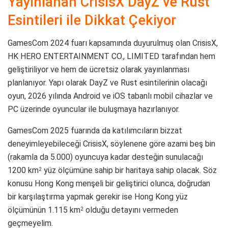
Yayınlanan CrisisX DayZ ve Rust
Esintileri ile Dikkat Çekiyor
GamesCom 2024 fuarı kapsamında duyurulmuş olan CrisisX,
HK HERO ENTERTAINMENT CO., LIMITED tarafından hem
geliştiriliyor ve hem de ücretsiz olarak yayınlanması
planlanıyor. Yapı olarak DayZ ve Rust esintilerinin olacağı
oyun, 2026 yılında Android ve iOS tabanlı mobil cihazlar ve
PC üzerinde oyuncular ile buluşmaya hazırlanıyor.
GamesCom 2025 fuarında da katılımcıların bizzat
deneyimleyebileceği CrisisX, söylenene göre azami beş bin
(rakamla da 5.000) oyuncuya kadar desteğin sunulacağı
1200 km
yüz ölçümüne sahip bir haritaya sahip olacak. Söz
2
konusu Hong Kong menşeli bir geliştirici olunca, doğrudan
bir karşılaştırma yapmak gerekir ise Hong Kong yüz
ölçümünün 1.115 km
olduğu detayını vermeden
2
geçmeyelim.