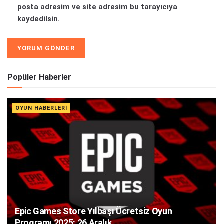
posta adresim ve site adresim bu tarayıcıya
kaydedilsin.
Alternative:
Popüler Haberler
OYUN HABERLERI
Epic Games Store Yılbaşı Ücretsiz Oyun
Programı 2025: 26 Aralık