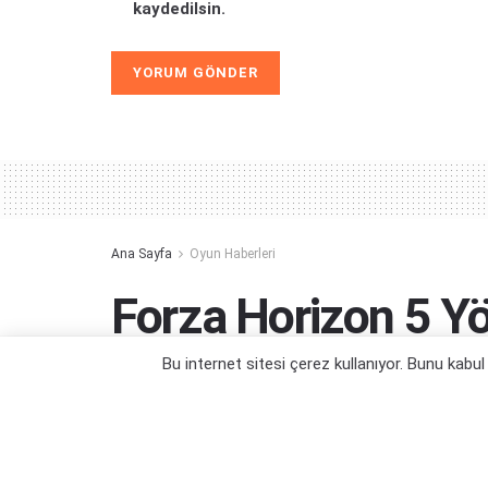
kaydedilsin.
Alternative:
Ana Sayfa
Oyun Haberleri
Forza Horizon 5 Y
Oyunu Duyuruldu
Bu internet sitesi çerez kullanıyor. Bunu kabu
Summer Game Fest'te de karşımıza çıka