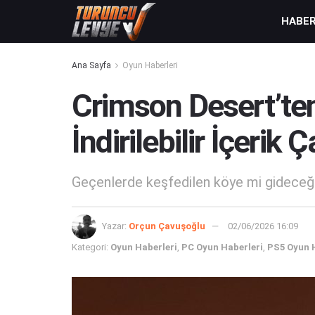
HABE
Ana Sayfa
Oyun Haberleri
Crimson Desert’ten
İndirilebilir İçerik
Geçenlerde keşfedilen köye mi gideceğ
Yazar:
Orçun Çavuşoğlu
02/06/2026 16:09
Kategori:
Oyun Haberleri
,
PC Oyun Haberleri
,
PS5 Oyun 