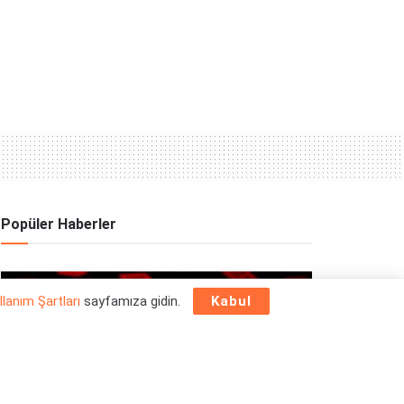
Popüler Haberler
OYUN HABERLERI
llanım Şartları
sayfamıza gidin.
Kabul