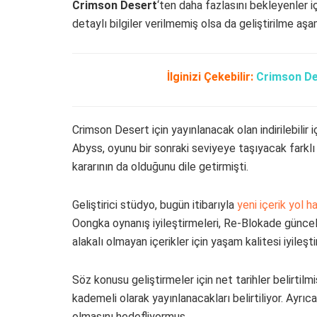
Crimson Desert
‘ten daha fazlasını bekleyenler iç
detaylı bilgiler verilmemiş olsa da geliştirilme a
İlginizi Çekebilir:
Crimson Des
Crimson Desert için yayınlanacak olan indirilebilir 
Abyss, oyunu bir sonraki seviyeye taşıyacak farklı yol
kararının da olduğunu dile getirmişti.
Geliştirici stüdyo, bugün itibarıyla
yeni içerik yol ha
Oongka oynanış iyileştirmeleri, Re-Blokade güncel
alakalı olmayan içerikler için yaşam kalitesi iyile
Söz konusu geliştirmeler için net tarihler belirtilmiş
kademeli olarak yayınlanacakları belirtiliyor. Ayrı
olmasını hedefliyormuş.