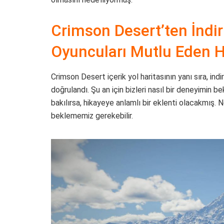
Crimson Desert’ten İndiri
Oyuncuları Mutlu Eden H
Crimson Desert içerik yol haritasının yanı sıra, ind
doğrulandı. Şu an için bizleri nasıl bir deneyimin b
bakılırsa, hikayeye anlamlı bir eklenti olacakmış. 
beklememiz gerekebilir.