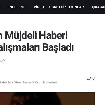
R
İNCELEME
VIDEO
ÜCRETSIZ OYUNLAR
ÇIKACA
 Müjdeli Haber!
 Çalışmaları Başladı
iz?
0
Haberleri
,
Xbox Series X Oyun Haberleri