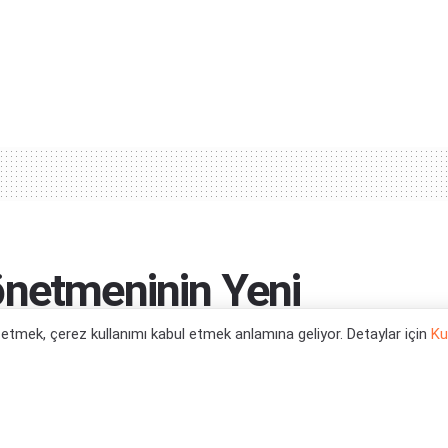
önetmeninin Yeni
: CLUTCH
l etmek, çerez kullanımı kabul etmek anlamına geliyor. Detaylar için
Ku
cak...