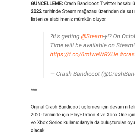
GÜNCELLEME:
Crash Bandicoot Twitter hesabı ü
2022
tarihinde Steam mağazası üzerinden de satışa
listenize alabilmeniz mümkün oluyor.
?It’s getting
@Steam
-y!? On Octo
Time will be available on Steam! 
https://t.co/6mtweWRXUe
#cra
— Crash Bandicoot (@CrashBan
***
Orijinal Crash Bandicoot üçlemesi için devam nitel
2020 tarihinde için PlayStation 4 ve Xbox One için
ve Xbox Series kullanıcılarıyla da buluşturulan oy
olacak.