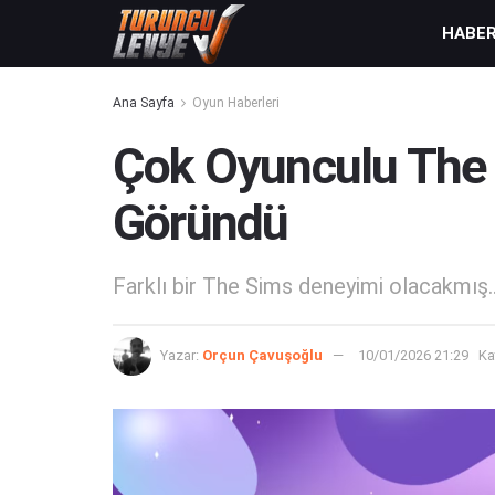
HABE
Ana Sayfa
Oyun Haberleri
Çok Oyunculu The
Göründü
Farklı bir The Sims deneyimi olacakmış..
Yazar:
Orçun Çavuşoğlu
10/01/2026 21:29
Ka