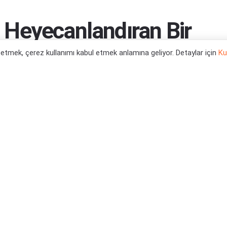
Heyecanlandıran Bir
l etmek, çerez kullanımı kabul etmek anlamına geliyor. Detaylar için
Ku
larndan haberler mi gelecek?
0
tegori:
Oyun Haberleri