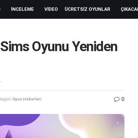
R
İNCELEME
VIDEO
ÜCRETSIZ OYUNLAR
ÇIKACA
 Sims Oyunu Yeniden
.
0
tegori:
Oyun Haberleri