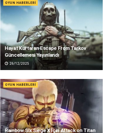
OYUN HABERLERI
Hayat Kurtaran Escape From Tarkov
Güncellemesi Yayınlandı
26/12/2025
OYUN HABERLERI
Rainbow Six Siege X İçin Attack on Titan