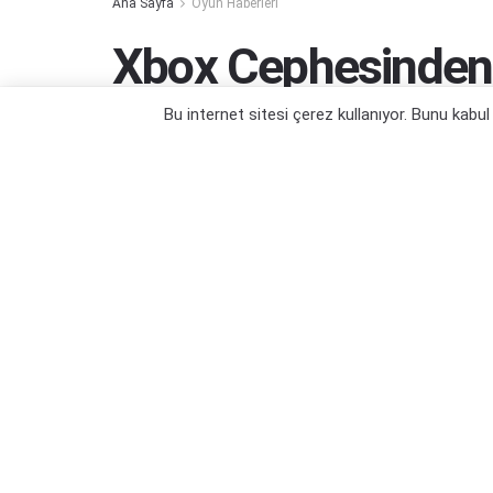
Ana Sayfa
Oyun Haberleri
Xbox Cephesinden 
Açıklama Geldi
Bu internet sitesi çerez kullanıyor. Bunu kabu
Yeni Persona ve The Elder Scrolls oyun
Yazar:
Orçun Çavuşoğlu
10/01/2026 16:22
Ka