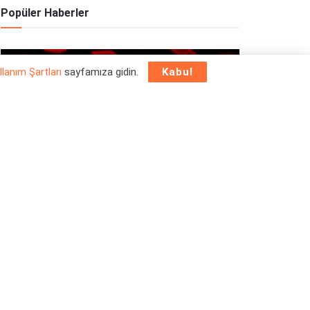
Popüler Haberler
OYUN HABERLERI
llanım Şartları
sayfamıza gidin.
Kabul
Epic Games Store Yılbaşı Ücretsiz Oyun
Programı 2025: 26 Aralık
26/12/2025
OYUN HABERLERI