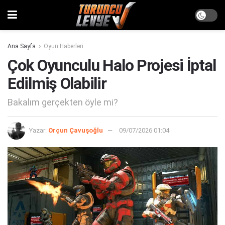
Ana Sayfa
Oyun Haberleri
Çok Oyunculu Halo Projesi İptal
Edilmiş Olabilir
Bakalım gerçekten öyle mi?
Yazar:
Orçun Çavuşoğlu
09/07/2026 01:04