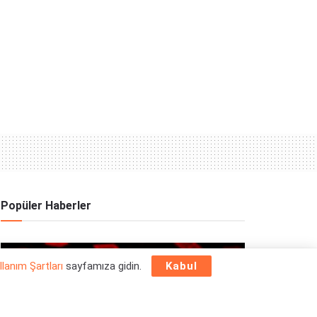
Popüler Haberler
OYUN HABERLERI
llanım Şartları
sayfamıza gidin.
Kabul