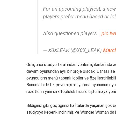
For an upcoming playtest, a new
players prefer menu-based or lob
Also questioned players…
pic.t
— X0XLEAK (@X0X_LEAK)
March
Geliştirici stüdyo tarafından verilen iş ilanların
devam oyunundan ayrı bir proje olacak. Dahası ise X
oyuncuların menü tabanlı lobiler ve özelleştirilebili
Bununla birlikte, çevrimiçi rol yapma oyununun oyun
rozetlerin yanı sıra topluluk hissi oluşturmaya yön
Bildiğiniz gibi geçtiğimiz haftalarda yaşanan şok e
stüdyoya kepenk indirilmiş ve Wonder Woman da i