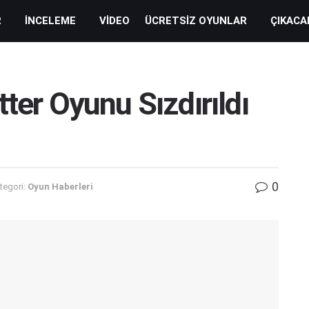
R
İNCELEME
VIDEO
ÜCRETSIZ OYUNLAR
ÇIKACA
ter Oyunu Sızdırıldı
0
tegori:
Oyun Haberleri