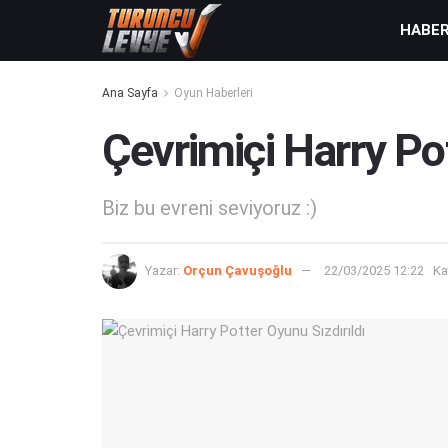
HABE
Ana Sayfa
Oyun Haberleri
Çevrimiçi Harry Pot
Biz bu evreni seviyoruz :)
Yazar:
Orçun Çavuşoğlu
22/03/2025 12:22
Ka