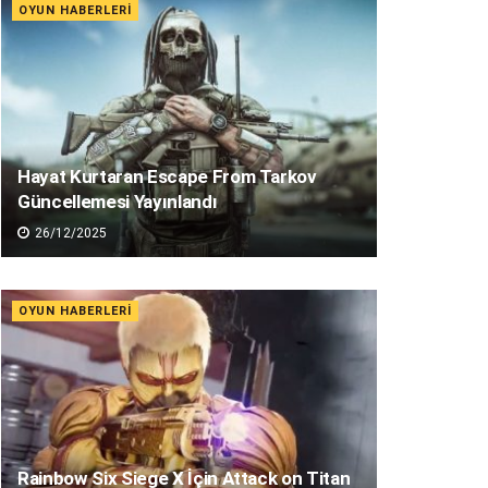
OYUN HABERLERI
Hayat Kurtaran Escape From Tarkov
Güncellemesi Yayınlandı
26/12/2025
OYUN HABERLERI
Rainbow Six Siege X İçin Attack on Titan