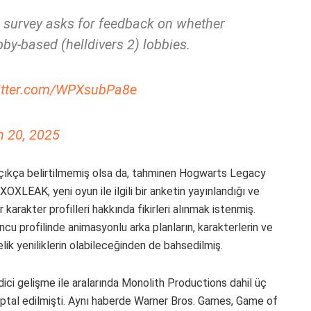
 survey asks for feedback on whether
by-based (helldivers 2) lobbies.
witter.com/WPXsubPa8e
 20, 2025
da açıkça belirtilmemiş olsa da, tahminen Hogwarts Legacy
OXLEAK, yeni oyun ile ilgili bir anketin yayınlandığı ve
r karakter profilleri hakkında fikirleri alınmak istenmiş.
cu profilinde animasyonlu arka planların, karakterlerin ve
elik yeniliklerin olabileceğinden de bahsedilmiş.
dici gelişme ile aralarında Monolith Productions dahil üç
ptal edilmişti. Aynı haberde Warner Bros. Games, Game of