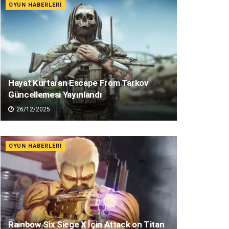
OYUN HABERLERI
Hayat Kurtaran Escape From Tarkov
Güncellemesi Yayınlandı
26/12/2025
OYUN HABERLERI
Rainbow Six Siege X İçin Attack on Titan