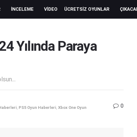
R
İNCELEME
VIDEO
ÜCRETSIZ OYUNLAR
ÇIKACA
24 Yılında Paraya
sun...
0
Haberleri
,
PS5 Oyun Haberleri
,
Xbox One Oyun