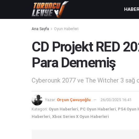
HABE
Ana Sayfa
Oyun Haberleri
CD Projekt RED 20
Para Dememiş
Cyberounk 2077 ve The Witcher 3 sağ ol
Yazar:
Orçun Çavuşoğlu
26/03/2025 16:41
Kategori:
Oyun Haberleri
,
PC Oyun Haberleri
,
PS4 Oyun 
Haberleri
,
Xbox Series X Oyun Haberleri