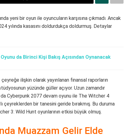
nda yeni bir oyun ile oyuncuların karşısına çıkmadı. Ancak
024 yılında kasasını doldurdukça doldurmuş. Detaylar
yunu da Birinci Kişi Bakış Açısından Oynanacak
 çeyreğe ilişkin olarak yayınlanan finansal raporların
tüdyosunun yüzünde güller açıyor. Uzun zamandır
rda da Cyberpunk 2077 devam oyunu ile The Witcher 4
rlı çeyreklerden bir tanesini geride bırakmış. Bu duruma
her 3: Wild Hunt oyunlarının etkisi büyük olmuş.
ında Muazzam Gelir Elde