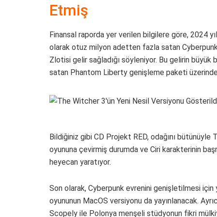
Etmiş
Finansal raporda yer verilen bilgilere göre, 2024 yı
olarak otuz milyon adetten fazla satan Cyberpun
Zlotisi gelir sağladığı söyleniyor. Bu gelirin büyük
satan Phantom Liberty genişleme paketi üzerinden g
Bildiğiniz gibi CD Projekt RED, odağını bütünüy
oyununa çevirmiş durumda ve Ciri karakterinin baş
heyecan yaratıyor.
Son olarak, Cyberpunk evrenini genişletilmesi için
oyununun MacOS versiyonu da yayınlanacak. Ayrıca
Scopely ile Polonya menşeli stüdyonun fikri mülkiye