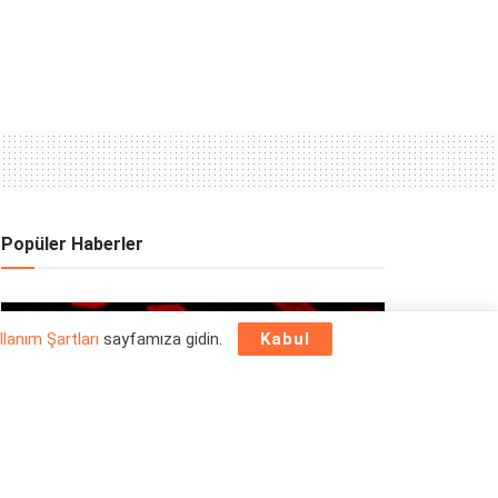
Popüler Haberler
OYUN HABERLERI
llanım Şartları
sayfamıza gidin.
Kabul
Epic Games Store Yılbaşı Ücretsiz Oyun