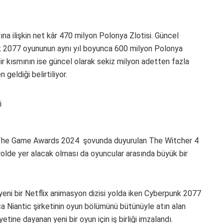
lına ilişkin net kâr 470 milyon Polonya Zlotisi. Güncel
k 2077 oyununun aynı yıl boyunca 600 milyon Polonya
 bir kısmının ise güncel olarak sekiz milyon adetten fazla
eldiği belirtiliyor.
le The Game Awards 2024 şovunda duyurulan The Witcher 4
rolde yer alacak olması da oyuncular arasında büyük bir
 yeni bir Netflix animasyon dizisi yolda iken Cyberpunk 2077
 Niantic şirketinin oyun bölümünü bütünüyle atın alan
tine dayanan yeni bir oyun için iş birliği imzalandı.