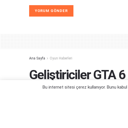
Alternative:
Ana Sayfa
Oyun Haberleri
Geliştiriciler GTA 6
Ertelemeye Hazırl
Bu internet sitesi çerez kullanıyor. Bunu kabu
GTA 6, sektörün mutlak hakimi olmuş...
Yazar:
Orçun Çavuşoğlu
26/03/2025 13:25