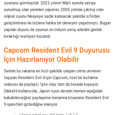
oyununu görmüştük. 2023 yılının Mart ayında satışa
sunulmuş olan yeniden yapımın, 2005 yılında çıkmış olan
orijinal oyunu hikayeye sadık kalınacak şekilde sıfırdan
geliştirilmesi ile bizlere harika bir deneyim yaşatmıştı. Bugün
yapılan duyuru ile oyunun on milyon satış adedini geride
bıraktığı resmiyet kazandı.
Capcom Resident Evil 9 Duyurusu
İçin Hazırlanıyor Olabilir
Serinin bu rakama en hızlı şekilde ulaşanı olma unvanını
taşıyan Resident Evil 4 için Capcom, özel bir kutlama
videosu da paylaştı. İşte olay tam da burada kopuyor.
Dikkatli kullanıcılar, Japon oyun devinin hemen aşağıdan
bakabileceğiniz paylaşımın kenarına köşesine Resident Evil
9 işaretleri gizlediğine inanıyor.
I know what you did here. ” IX ” ?