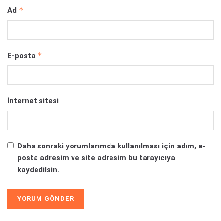
*
Ad
*
E-posta
İnternet sitesi
Daha sonraki yorumlarımda kullanılması için adım, e-
posta adresim ve site adresim bu tarayıcıya
kaydedilsin.