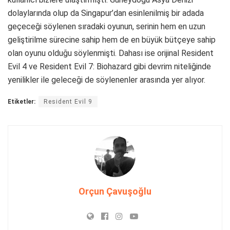
dolaylarında olup da Singapur’dan esinlenilmiş bir adada
geçeceği söylenen sıradaki oyunun, serinin hem en uzun
geliştirilme sürecine sahip hem de en büyük bütçeye sahip
olan oyunu olduğu söylenmişti. Dahası ise orijinal Resident
Evil 4 ve Resident Evil 7: Biohazard gibi devrim niteliğinde
yenilikler ile geleceği de söylenenler arasında yer alıyor.
Etiketler:
Resident Evil 9
Orçun Çavuşoğlu