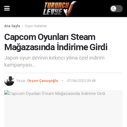
Ana Sayfa
Oyun Haberleri
Capcom Oyunları Steam
Mağazasında İndirime Girdi
Japon oyun devinin kırkıncı yılına özel indirim
kampanyası...
Yazar:
Orçun Çavuşoğlu
07/06/2023 09:48