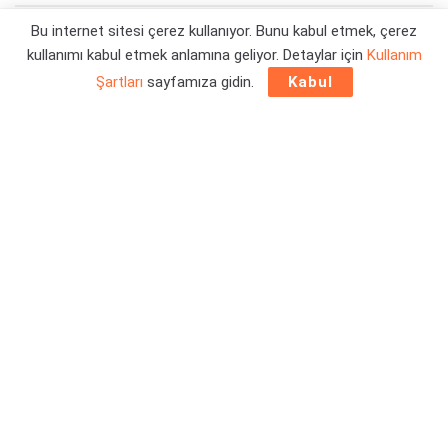
Bu internet sitesi çerez kullanıyor. Bunu kabul etmek, çerez
Yazar:
Orçun Çavuşoğlu
06/06/2023 22:15
kullanımı kabul etmek anlamına geliyor. Detaylar için
Kullanım
Şartları
sayfamıza gidin.
Kabul
Yeni oyunun çıkışına denk gelen bir kampanya ile
Amnesia:
A Machine For Pigs
,
GOG
üzerinden sınırlı süreliğine
ücretsiz olarak dağıtılıyor. Üç günden az bir zaman kalmış