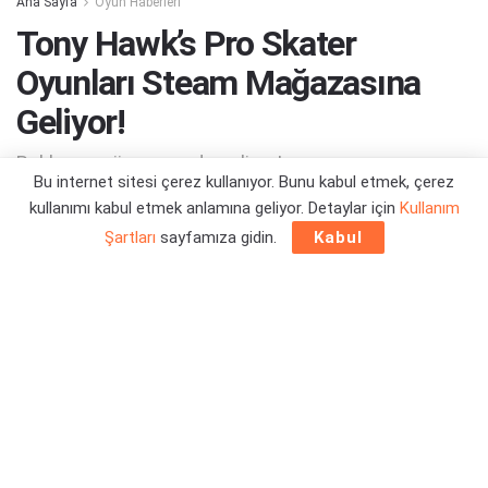
Ana Sayfa
Oyun Haberleri
Tony Hawk’s Pro Skater
Oyunları Steam Mağazasına
Geliyor!
Beklenen gün sonunda geliyor!
Bu internet sitesi çerez kullanıyor. Bunu kabul etmek, çerez
kullanımı kabul etmek anlamına geliyor. Detaylar için
Kullanım
Yazar:
Orçun Çavuşoğlu
04/10/2023 23:44
Şartları
sayfamıza gidin.
Kabul