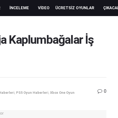
R
İNCELEME
VIDEO
ÜCRETSIZ OYUNLAR
ÇIKACA
nja Kaplumbağalar İş
0
Haberleri
,
PS5 Oyun Haberleri
,
Xbox One Oyun