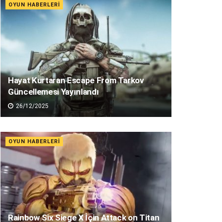
OYUN HABERLERI
Hayat Kurtaran Escape From Tarkov
Güncellemesi Yayınlandı
26/12/2025
OYUN HABERLERI
Rainbow Six Siege X İçin Attack on Titan