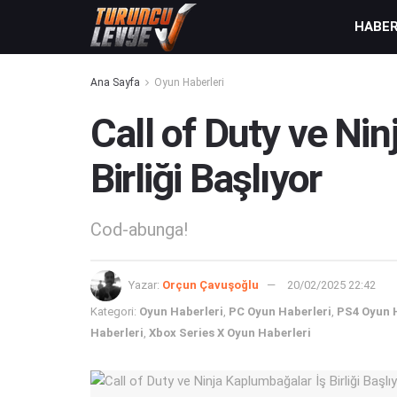
HABE
Ana Sayfa
Oyun Haberleri
Call of Duty ve Ni
Birliği Başlıyor
Cod-abunga!
Yazar:
Orçun Çavuşoğlu
20/02/2025 22:42
Kategori:
Oyun Haberleri
,
PC Oyun Haberleri
,
PS4 Oyun 
Haberleri
,
Xbox Series X Oyun Haberleri