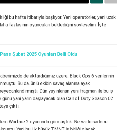
iği bu hafta itibarıyla başlıyor. Yeni operatörler, yeni uzak
 daha fazlasının oyuncuları beklediğini söyleyelim. İşte
Pass Şubat 2025 Oyunları Belli Oldu
haberimizde de aktardığımız üzere, Black Ops 6 verilerinin
lunmuştu. Bu da, ünlü ekibin savaş alanına ayak
heyecanlandırmıştı. Dün yayınlanan yeni fragman ile bu iş
günü yani yarın başlayacak olan Call of Duty Season 02
taya çıktı.
odern Warfare 2 oyununda görmüştük. Ne var ki sadece
muştu. Yani bu, ilk büyük TMNT iş birliği olacak.