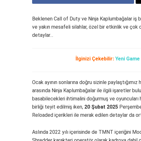
Beklenen Call of Duty ve Ninja Kaplumbağalar iş birl
ve yakın mesafeli silahlar, özel bir etkinlik ve çok
detaylar…
İlginizi Çekebilir:
Yeni Game 
Ocak ayının sonlarına doğru sizinle paylaştığımız 
arasında Ninja Kaplumbağalar ile ilgili işaretler bu
basabilecekleri ihtimalini doğurmuş ve oyuncuları 
birliği teyit edilmiş iken,
20 Şubat 2025
Perşembe 
Reloaded içerikleri ile merak edilen detaylar da or
Aslında 2022 yılı içerisinde de TMNT içeriğini M
Shredder karakteri operatör olarak kadroya dahil ol