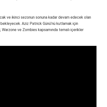
layacak ve ikinci sezonun sonuna kadar devam edecek olan
rı bekleyecek. Aziz Patrick Günü’nü kutlamak için
ar, Warzone ve Zombies kapsamında temalı içerikler