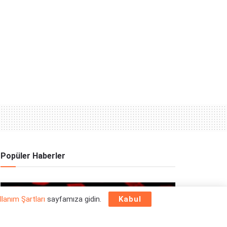
Popüler Haberler
OYUN HABERLERI
llanım Şartları
sayfamıza gidin.
Kabul