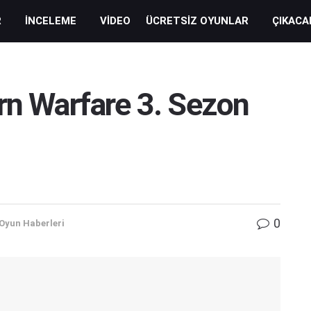
R
İNCELEME
VIDEO
ÜCRETSIZ OYUNLAR
ÇIKACA
rn Warfare 3. Sezon
0
Oyun Haberleri