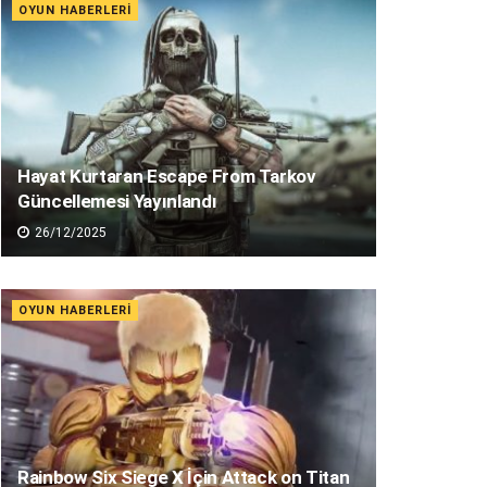
OYUN HABERLERI
Hayat Kurtaran Escape From Tarkov
Güncellemesi Yayınlandı
26/12/2025
OYUN HABERLERI
Rainbow Six Siege X İçin Attack on Titan