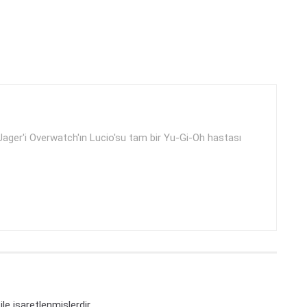
ager'i Overwatch'ın Lucio'su tam bir Yu-Gi-Oh hastası
ile işaretlenmişlerdir