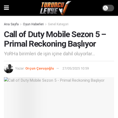
Ana Sayfa
Oyun Haberleri
Genel Kategori
Call of Duty Mobile Sezon 5 –
Primal Reckoning Başlıyor
YoRHa birimleri de işin içine dahil oluyorlar...
Yazar:
Orçun Çavuşoğlu
27/05/2025 10:59