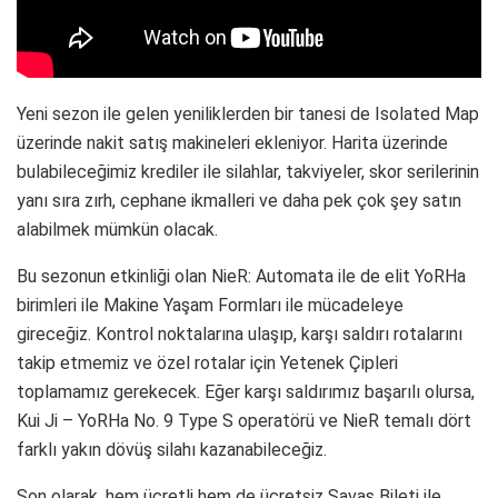
Yeni sezon ile gelen yeniliklerden bir tanesi de Isolated Map
üzerinde nakit satış makineleri ekleniyor. Harita üzerinde
bulabileceğimiz krediler ile silahlar, takviyeler, skor serilerinin
yanı sıra zırh, cephane ikmalleri ve daha pek çok şey satın
alabilmek mümkün olacak.
Bu sezonun etkinliği olan NieR: Automata ile de elit YoRHa
birimleri ile Makine Yaşam Formları ile mücadeleye
gireceğiz. Kontrol noktalarına ulaşıp, karşı saldırı rotalarını
takip etmemiz ve özel rotalar için Yetenek Çipleri
toplamamız gerekecek. Eğer karşı saldırımız başarılı olursa,
Kui Ji – YoRHa No. 9 Type S operatörü ve NieR temalı dört
farklı yakın dövüş silahı kazanabileceğiz.
Son olarak, hem ücretli hem de ücretsiz Savaş Bileti ile