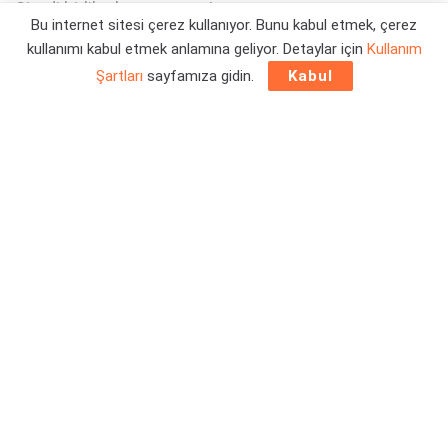
Şimdi birlik olma zamanı!
Bu internet sitesi çerez kullanıyor. Bunu kabul etmek, çerez
kullanımı kabul etmek anlamına geliyor. Detaylar için
Kullanım
Yazar:
Orçun Çavuşoğlu
18/12/2025 16:23
Şartları
sayfamıza gidin.
Kabul
İlk Frostpunk 2 içeriği Fractured Utopias
, çok olmasa da
yakın bir zamanda bizlerle olacak. Erteleme olmaması