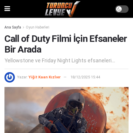
Ana Sayfa
Oyun Haberleri
Call of Duty Filmi İçin Efsaneler
Bir Arada
Yellowstone ve Friday Night Lights efsaneleri...
Yazar:
Yiğit Kaan Kızlıer
18/12/2025 15:44