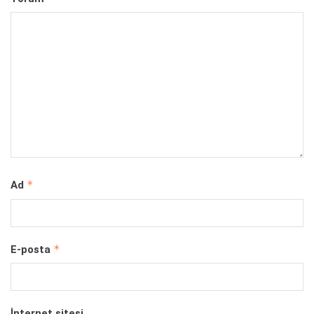
*
Ad
*
E-posta
İnternet sitesi