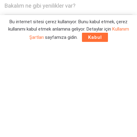
Bakalım ne gibi yenilikler var?
Bu internet sitesi çerez kullanıyor. Bunu kabul etmek, çerez
Yazar:
Orçun Çavuşoğlu
06/08/2025 22:52
kullanımı kabul etmek anlamına geliyor. Detaylar için
Kullanım
Şartları
sayfamıza gidin.
Kabul
Electronic Arts ve EA Sports tarafından yayınlanan fragman