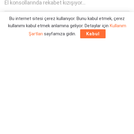
El konsollarında rekabet kızışıyor...
Bu internet sitesi çerez kullanıyor. Bunu kabul etmek, çerez
Yazar:
Barış Bulut
29/05/2023 16:44
kullanımı kabul etmek anlamına geliyor. Detaylar için
Kullanım
Şartları
sayfamıza gidin.
Kabul
Bugün başta Pekin’de olmak üzere
AYANEO 2S
resmi olarak
tanıtıldı.