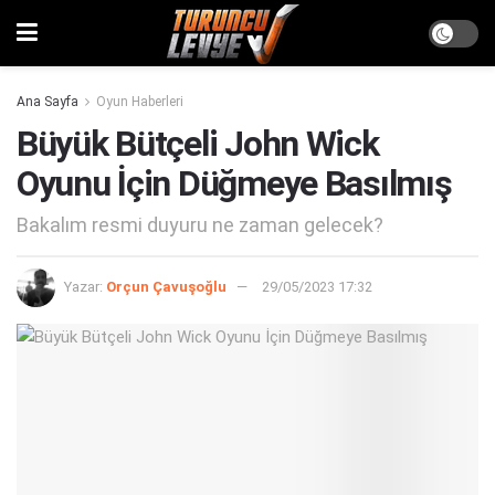
Ana Sayfa
Oyun Haberleri
Büyük Bütçeli John Wick
Oyunu İçin Düğmeye Basılmış
Bakalım resmi duyuru ne zaman gelecek?
Yazar:
Orçun Çavuşoğlu
29/05/2023 17:32