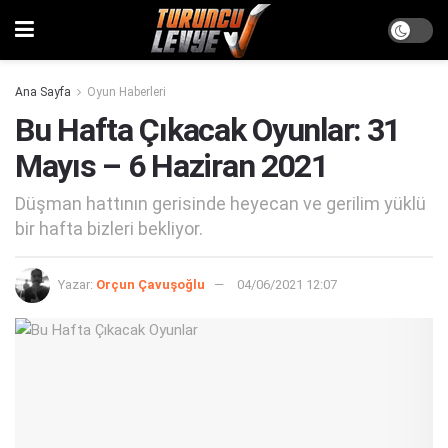
Ana Sayfa
Oyun Haberleri
Bu Hafta Çıkacak Oyunlar: 31
Mayıs – 6 Haziran 2021
Düşman hattının gerisinde heyecan ve gerilim yüklü
bir hafta bizleri bekliyor.
Yazar:
Orçun Çavuşoğlu
04/06/2021 12:07