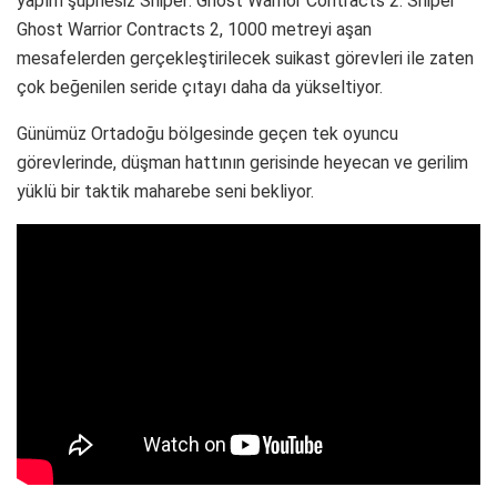
yapım şüphesiz Sniper: Ghost Warrior Contracts 2. Sniper
Ghost Warrior Contracts 2, 1000 metreyi aşan
mesafelerden gerçekleştirilecek suikast görevleri ile zaten
çok beğenilen seride çıtayı daha da yükseltiyor.
Günümüz Ortadoğu bölgesinde geçen tek oyuncu
görevlerinde, düşman hattının gerisinde heyecan ve gerilim
yüklü bir taktik maharebe seni bekliyor.