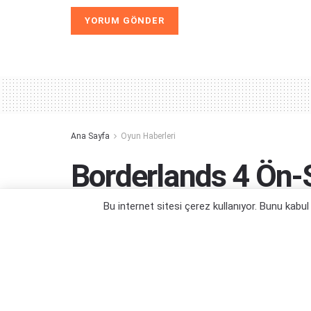
Alternative:
Ana Sayfa
Oyun Haberleri
Borderlands 4 Ön-Si
Oldu
Bu internet sitesi çerez kullanıyor. Bunu kabu
Eylül ayında Kairos seyahatimiz başlıyor.
Yazar:
Orçun Çavuşoğlu
16/06/2025 19:37