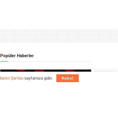
Popüler Haberler
OYUN HABERLERI
llanım Şartları
sayfamıza gidin.
Kabul
Epic Games Store Yılbaşı Ücretsiz Oyun