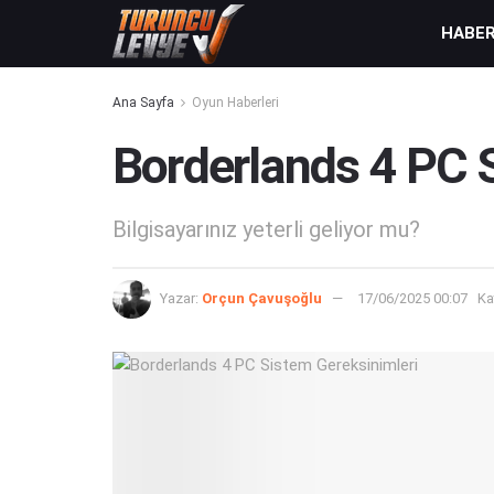
HABE
Ana Sayfa
Oyun Haberleri
Borderlands 4 PC 
Bilgisayarınız yeterli geliyor mu?
Yazar:
Orçun Çavuşoğlu
17/06/2025 00:07
Ka