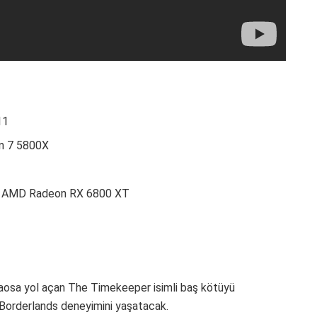
11
en 7 5800X
ya AMD Radeon RX 6800 XT
aosa yol açan The Timekeeper isimli baş kötüyü
Borderlands deneyimini yaşatacak.