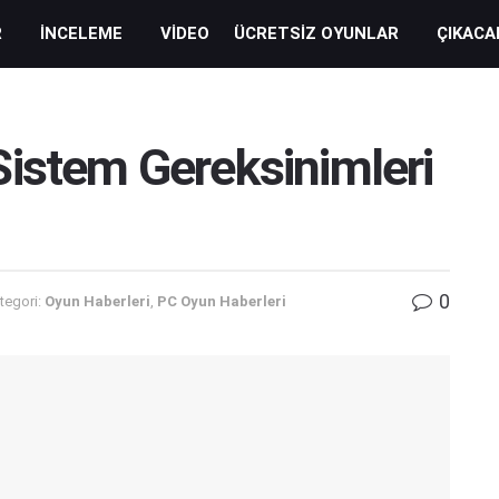
R
İNCELEME
VIDEO
ÜCRETSIZ OYUNLAR
ÇIKACA
Sistem Gereksinimleri
0
tegori:
Oyun Haberleri
,
PC Oyun Haberleri