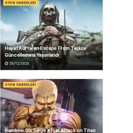
OYUN HABERLERI
Hayat Kurtaran Escape From Tarkov
Güncellemesi Yayınlandı
26/12/2025
OYUN HABERLERI
Rainbow Six Siege X İçin Attack on Titan