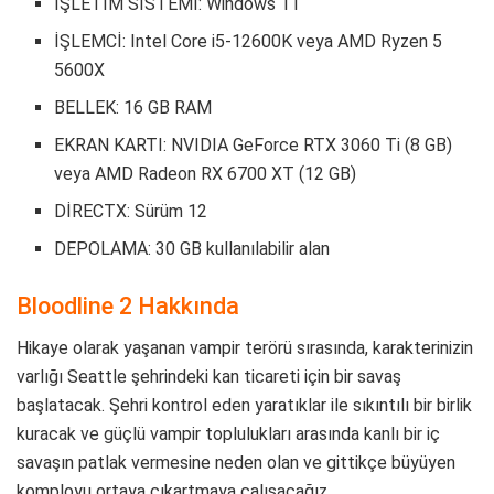
İŞLETİM SİSTEMİ: Windows 11
İŞLEMCİ: Intel Core i5-12600K veya AMD Ryzen 5
5600X
BELLEK: 16 GB RAM
EKRAN KARTI: NVIDIA GeForce RTX 3060 Ti (8 GB)
veya AMD Radeon RX 6700 XT (12 GB)
DİRECTX: Sürüm 12
DEPOLAMA: 30 GB kullanılabilir alan
Bloodline 2 Hakkında
Hikaye olarak yaşanan vampir terörü sırasında, karakterinizin
varlığı Seattle şehrindeki kan ticareti için bir savaş
başlatacak. Şehri kontrol eden yaratıklar ile sıkıntılı bir birlik
kuracak ve güçlü vampir toplulukları arasında kanlı bir iç
savaşın patlak vermesine neden olan ve gittikçe büyüyen
komployu ortaya çıkartmaya çalışacağız.