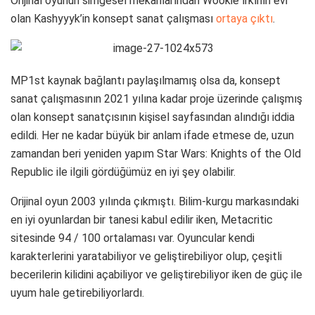
Orijinal oyunun simgesel mekanlarından Wookie ırkının evi
olan Kashyyyk’in konsept sanat çalışması
ortaya çıktı
.
MP1st kaynak bağlantı paylaşılmamış olsa da, konsept
sanat çalışmasının 2021 yılına kadar proje üzerinde çalışmış
olan konsept sanatçısının kişisel sayfasından alındığı iddia
edildi. Her ne kadar büyük bir anlam ifade etmese de, uzun
zamandan beri yeniden yapım Star Wars: Knights of the Old
Republic ile ilgili gördüğümüz en iyi şey olabilir.
Orijinal oyun 2003 yılında çıkmıştı. Bilim-kurgu markasındaki
en iyi oyunlardan bir tanesi kabul edilir iken, Metacritic
sitesinde 94 / 100 ortalaması var. Oyuncular kendi
karakterlerini yaratabiliyor ve geliştirebiliyor olup, çeşitli
becerilerin kilidini açabiliyor ve geliştirebiliyor iken de güç ile
uyum hale getirebiliyorlardı.