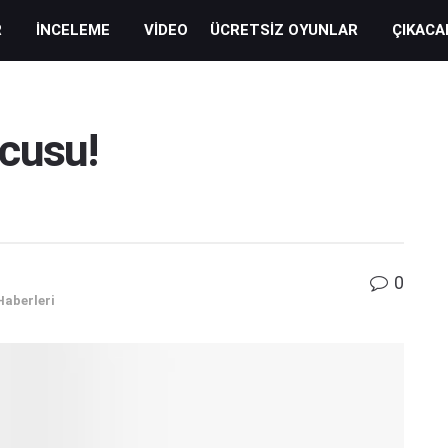
R
İNCELEME
VIDEO
ÜCRETSIZ OYUNLAR
ÇIKACA
cusu!
0
Haberleri