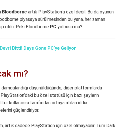
n
Bloodborne
artık PlayStation’a özel değil. Bu da oyunun
Bloodborne piyasaya sürülmesinden bu yana, her zaman
hip oldu. Peki Bloodborne
PC
yolcusu mu?
Devri Bitti! Days Gone PC’ye Geliyor
acak mı?
a damgalandığı düşünüldüğünde, diğer platformlarda
 PlayStation’daki bu özel statüsü için bazı şeylerin
itter kullanıcısı tarafından ortaya atılan iddia
erini güçlendiriyor.
ım, artık sadece PlayStation için özel olmayabilir. Tüm Dark