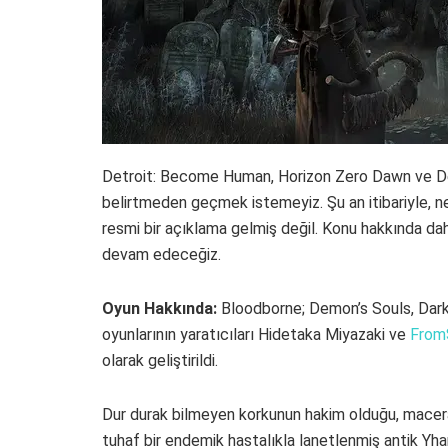
Detroit: Become Human, Horizon Zero Dawn ve Deat
belirtmeden geçmek istemeyiz. Şu an itibariyle,
resmi bir açıklama gelmiş değil. Konu hakkında da
devam edeceğiz.
Oyun Hakkında:
Bloodborne; Demon’s Souls, Dark
oyunlarının yaratıcıları Hidetaka Miyazaki ve
From
olarak geliştirildi.
Dur durak bilmeyen korkunun hakim olduğu, macera
tuhaf bir endemik hastalıkla lanetlenmiş antik Yh