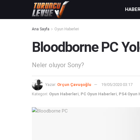
HABE
Ana Sayfa
Oyun Haberleri
Bloodborne PC Yol
Neler oluyor Sony?
Yazar:
Orçun Çavuşoğlu
19/05/2020 03:17
Kategori:
Oyun Haberleri
,
PC Oyun Haberleri
,
PS4 Oyun 