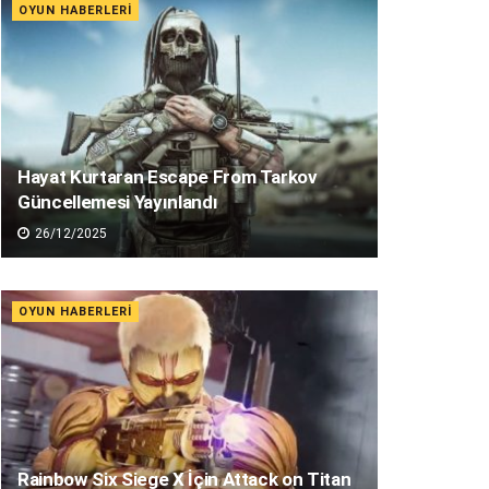
OYUN HABERLERI
Hayat Kurtaran Escape From Tarkov
Güncellemesi Yayınlandı
26/12/2025
OYUN HABERLERI
Rainbow Six Siege X İçin Attack on Titan