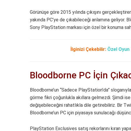
Görünüşe göre 2015 yılında çıkışını gerçekleştire
yakında PC’ye de çıkabileceği anlamına geliyor. 
Sony PlayStation markası için özel bir konuma sa
İlginizi Çekebilir:
Özel Oyun 
Bloodborne PC İçin Çık
Bloodborne’un “Sadece PlayStation’da” sloganıyl
görme fikri çoğunlukla akıllara gelmezdi. Şimdi ise
değişebileceğini rahatlıkla dile getirebiliriz. Bir Tw
Bloodborne’un PC için piyasaya sunulacağı düşüncel
PlayStation Exclusives satış rekorlarını kıran yap