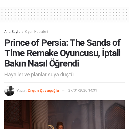
Alternative:
Ana Sayfa
Oyun Haberleri
Prince of Persia: The Sands of
Time Remake Oyuncusu, İptali
Bakın Nasıl Öğrendi
Hayaller ve planlar suya düştü...
Yazar:
Orçun Çavuşoğlu
27/01/2026 14:31