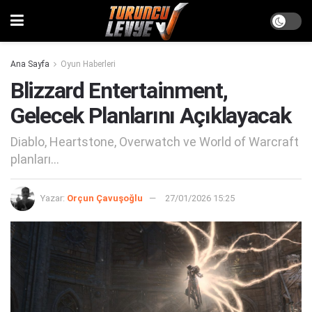
Ana Sayfa
Oyun Haberleri
Blizzard Entertainment,
Gelecek Planlarını Açıklayacak
Diablo, Heartstone, Overwatch ve World of Warcraft
planları...
Yazar:
Orçun Çavuşoğlu
27/01/2026 15:25