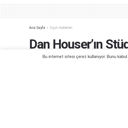
Ana Sayfa
Oyun Haberleri
Dan Houser’ın Stüd
Üzerinde Çalışıyor
Bu internet sitesi çerez kullanıyor. Bunu kabu
Hadi bakalım...
Yazar:
Orçun Çavuşoğlu
17/05/2024 13:47
Ka