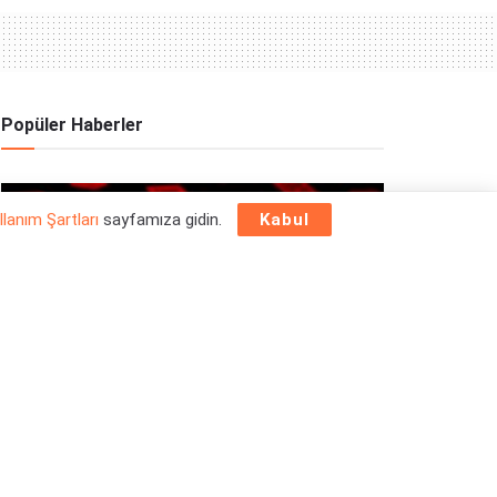
Popüler Haberler
OYUN HABERLERI
llanım Şartları
sayfamıza gidin.
Kabul
Epic Games Store Yılbaşı Ücretsiz Oyun
Programı 2025: 26 Aralık
26/12/2025