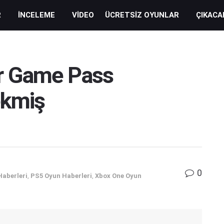
R
İNCELEME
VIDEO
ÜCRETSIZ OYUNLAR
ÇIKACA
ar Game Pass
ekmiş
0
Haberleri
,
PS5 Oyun Haberleri
,
Xbox One Oyun