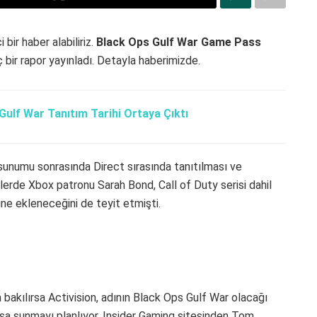
bir haber alabiliriz.
Black Ops Gulf War Game Pass
ç bir rapor yayınladı. Detayla haberimizde.
Gulf War Tanıtım Tarihi Ortaya Çıktı
numu sonrasında Direct sırasında tanıtılması ve
lerde Xbox patronu Sarah Bond, Call of Duty serisi dahil
ine ekleneceğini de teyit etmişti.
 bakılırsa Activision, adının Black Ops Gulf War olacağı
ışa sunmayı planlıyor. Insider Gaming sitesinden Tom