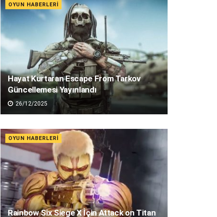
OYUN HABERLERI
Hayat Kurtaran Escape From Tarkov
Güncellemesi Yayınlandı
26/12/2025
OYUN HABERLERI
Rainbow Six Siege X İçin Attack on Titan