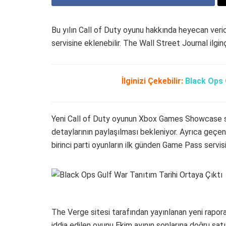
Bu yılın Call of Duty oyunu hakkında heyecan verici 
servisine eklenebilir. The Wall Street Journal ilgin
İlginizi Çekebilir:
Black Ops 
Yeni Call of Duty oyunun Xbox Games Showcase su
detaylarının paylaşılması bekleniyor. Ayrıca geçen
birinci parti oyunların ilk günden Game Pass servis
The Verge sitesi tarafından yayınlanan yeni rapora
iddia edilen oyunu Ekim ayının sonlarına doğru sat