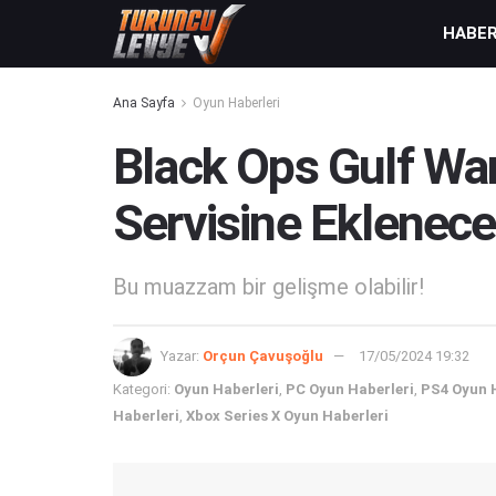
HABE
Ana Sayfa
Oyun Haberleri
Black Ops Gulf W
Servisine Eklenec
Bu muazzam bir gelişme olabilir!
Yazar:
Orçun Çavuşoğlu
17/05/2024 19:32
Kategori:
Oyun Haberleri
,
PC Oyun Haberleri
,
PS4 Oyun 
Haberleri
,
Xbox Series X Oyun Haberleri