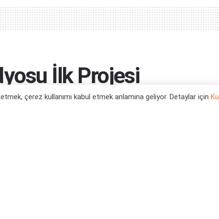
yosu İlk Projesi
l etmek, çerez kullanımı kabul etmek anlamına geliyor. Detaylar için
Ku
0
tegori:
Oyun Haberleri