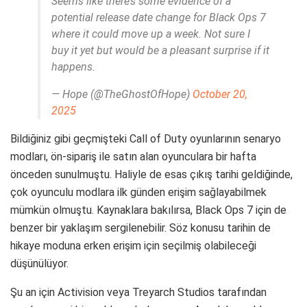
Seems like there’s some evidence of a
potential release date change for Black Ops 7
where it could move up a week. Not sure I
buy it yet but would be a pleasant surprise if it
happens.
— Hope (@TheGhostOfHope)
October 20,
2025
Bildiğiniz gibi geçmişteki Call of Duty oyunlarının senaryo
modları, ön-sipariş ile satın alan oyunculara bir hafta
önceden sunulmuştu. Haliyle de esas çıkış tarihi geldiğinde,
çok oyunculu modlara ilk günden erişim sağlayabilmek
mümkün olmuştu. Kaynaklara bakılırsa, Black Ops 7 için de
benzer bir yaklaşım sergilenebilir. Söz konusu tarihin de
hikaye moduna erken erişim için seçilmiş olabileceği
düşünülüyor.
Şu an için Activision veya Treyarch Studios tarafından