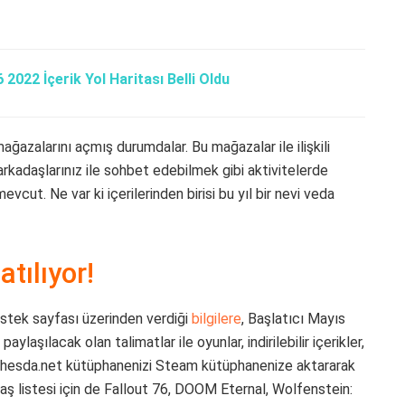
6 2022 İçerik Yol Haritası Belli Oldu
mağazalarını açmış durumdalar. Bu mağazalar ile ilişkili
arkadaşlarınız ile sohbet edebilmek gibi aktivitelerde
evcut. Ne var ki içerilerinden birisi bu yıl bir nevi veda
tılıyor!
stek sayfası üzerinden verdiği
bilgilere
, Başlatıcı Mayıs
aylaşılacak olan talimatlar ile oyunlar, indirilebilir içerikler,
Bethesda.net kütüphanenizi Steam kütüphanenize aktararak
daş listesi için de Fallout 76, DOOM Eternal, Wolfenstein: