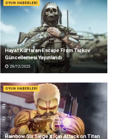
OYUN HABERLERI
Hayat Kurtaran Escape From Tarkov
Güncellemesi Yayınlandı
26/12/2025
OYUN HABERLERI
Rainbow Six Siege X İçin Attack on Titan