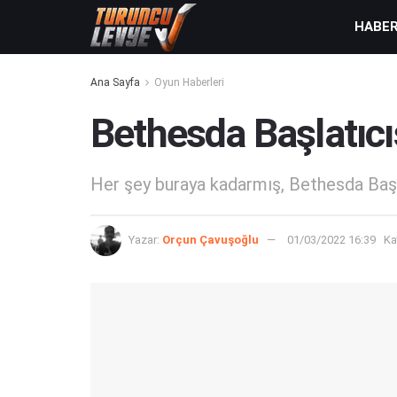
HABE
Ana Sayfa
Oyun Haberleri
Bethesda Başlatıcı
Her şey buraya kadarmış, Bethesda Başla
Yazar:
Orçun Çavuşoğlu
01/03/2022 16:39
Ka