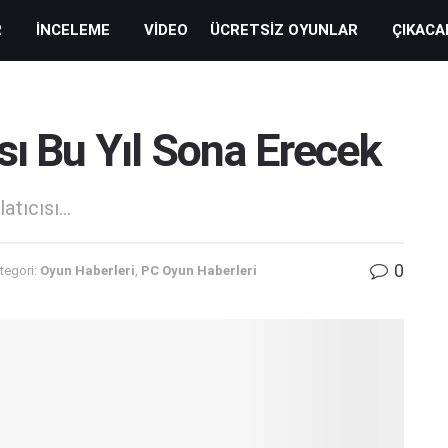
R
İNCELEME
VIDEO
ÜCRETSIZ OYUNLAR
ÇIKACA
sı Bu Yıl Sona Erecek
tıcısı...
0
tegori:
Oyun Haberleri
,
PC Oyun Haberleri