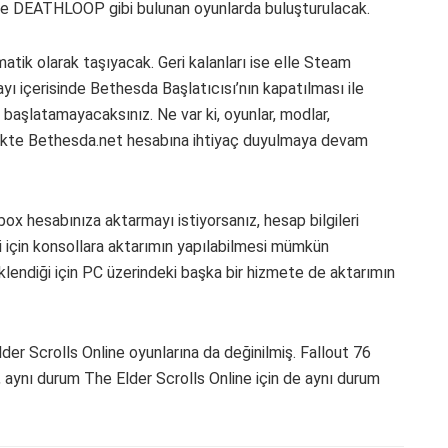
ve DEATHLOOP gibi bulunan oyunlarda buluşturulacak.
tik olarak taşıyacak. Geri kalanları ise elle Steam
ı içerisinde Bethesda Başlatıcısı’nın kapatılması ile
aşlatamayacaksınız. Ne var ki, oyunlar, modlar,
cekte Bethesda.net hesabına ihtiyaç duyulmaya devam
x hesabınıza aktarmayı istiyorsanız, hesap bilgileri
için konsollara aktarımın yapılabilmesi mümkün
endiği için PC üzerindeki başka bir hizmete de aktarımın
der Scrolls Online oyunlarına da değinilmiş. Fallout 76
, aynı durum The Elder Scrolls Online için de aynı durum