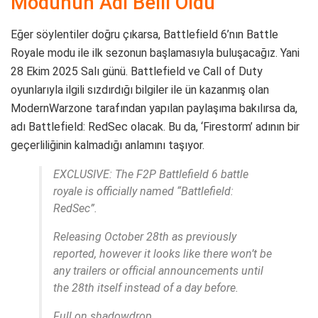
Modunun Adı Belli Oldu
Eğer söylentiler doğru çıkarsa, Battlefield 6’nın Battle
Royale modu ile ilk sezonun başlamasıyla buluşacağız. Yani
28 Ekim 2025 Salı günü. Battlefield ve Call of Duty
oyunlarıyla ilgili sızdırdığı bilgiler ile ün kazanmış olan
ModernWarzone tarafından yapılan paylaşıma bakılırsa da,
adı Battlefield: RedSec olacak. Bu da, ‘Firestorm’ adının bir
geçerliliğinin kalmadığı anlamını taşıyor.
EXCLUSIVE: The F2P Battlefield 6 battle
royale is officially named “Battlefield:
RedSec”.
Releasing October 28th as previously
reported, however it looks like there won’t be
any trailers or official announcements until
the 28th itself instead of a day before.
Full on shadowdrop