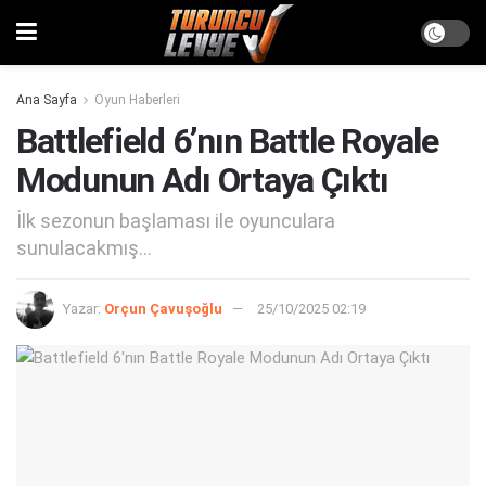
Ana Sayfa
Oyun Haberleri
Battlefield 6’nın Battle Royale
Modunun Adı Ortaya Çıktı
İlk sezonun başlaması ile oyunculara
sunulacakmış...
Yazar:
Orçun Çavuşoğlu
25/10/2025 02:19