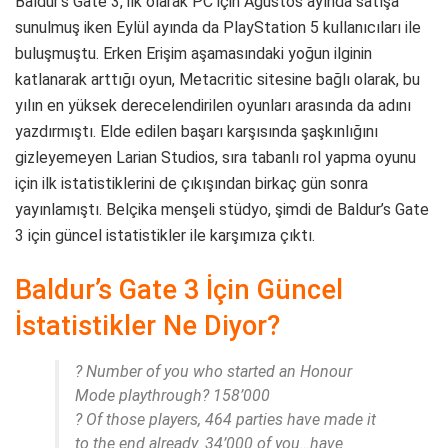
Baldur’s Gate 3, ilk olarak PC için Ağustos ayında satışa
sunulmuş iken Eylül ayında da PlayStation 5 kullanıcıları ile
buluşmuştu. Erken Erişim aşamasındaki yoğun ilginin
katlanarak arttığı oyun, Metacritic sitesine bağlı olarak, bu
yılın en yüksek derecelendirilen oyunları arasında da adını
yazdırmıştı. Elde edilen başarı karşısında şaşkınlığını
gizleyemeyen Larian Studios, sıra tabanlı rol yapma oyunu
için ilk istatistiklerini de çıkışından birkaç gün sonra
yayınlamıştı. Belçika menşeli stüdyo, şimdi de Baldur’s Gate
3 için güncel istatistikler ile karşımıza çıktı.
Baldur’s Gate 3 İçin Güncel
İstatistikler Ne Diyor?
? Number of you who started an Honour
Mode playthrough? 158’000
? Of those players, 464 parties have made it
to the end already. 34’000 of you…have