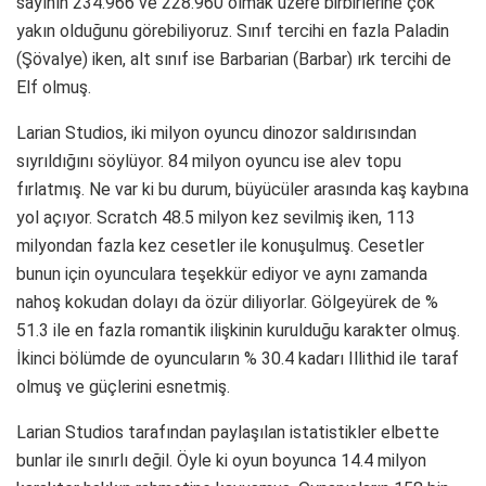
sayının 234.966 ve 228.960 olmak üzere birbirlerine çok
yakın olduğunu görebiliyoruz. Sınıf tercihi en fazla Paladin
(Şövalye) iken, alt sınıf ise Barbarian (Barbar) ırk tercihi de
Elf olmuş.
Larian Studios, iki milyon oyuncu dinozor saldırısından
sıyrıldığını söylüyor. 84 milyon oyuncu ise alev topu
fırlatmış. Ne var ki bu durum, büyücüler arasında kaş kaybına
yol açıyor. Scratch 48.5 milyon kez sevilmiş iken, 113
milyondan fazla kez cesetler ile konuşulmuş. Cesetler
bunun için oyunculara teşekkür ediyor ve aynı zamanda
nahoş kokudan dolayı da özür diliyorlar. Gölgeyürek de %
51.3 ile en fazla romantik ilişkinin kurulduğu karakter olmuş.
İkinci bölümde de oyuncuların % 30.4 kadarı Illithid ile taraf
olmuş ve güçlerini esnetmiş.
Larian Studios tarafından paylaşılan istatistikler elbette
bunlar ile sınırlı değil. Öyle ki oyun boyunca 14.4 milyon