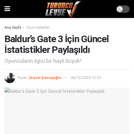
Ana Sayfa
Oyun Haberleri
Baldur’s Gate 3 İçin Güncel
İstatistikler Paylaşıldı
Oyuncuların ilgisi bir hayli büyük!
Yazar:
Orçun Çavuşoğlu
06/12/2023 13:29