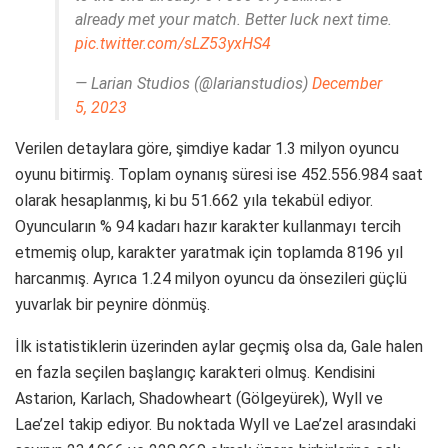
already met your match. Better luck next time.
pic.twitter.com/sLZ53yxHS4
— Larian Studios (@larianstudios)
December
5, 2023
Verilen detaylara göre, şimdiye kadar 1.3 milyon oyuncu
oyunu bitirmiş. Toplam oynanış süresi ise 452.556.984 saat
olarak hesaplanmış, ki bu 51.662 yıla tekabül ediyor.
Oyuncuların % 94 kadarı hazır karakter kullanmayı tercih
etmemiş olup, karakter yaratmak için toplamda 8196 yıl
harcanmış. Ayrıca 1.24 milyon oyuncu da önsezileri güçlü
yuvarlak bir peynire dönmüş.
İlk istatistiklerin üzerinden aylar geçmiş olsa da, Gale halen
en fazla seçilen başlangıç karakteri olmuş. Kendisini
Astarion, Karlach, Shadowheart (Gölgeyürek), Wyll ve
Lae’zel takip ediyor. Bu noktada Wyll ve Lae’zel arasındaki