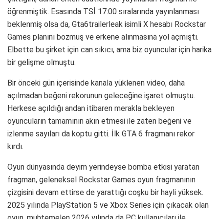
öğrenmiştik. Esasında TSİ 17:00 sıralarında yayınlanması
beklenmiş olsa da, Gta6trailerleak isimli X hesabı Rockstar
Games planını bozmuş ve erkene alınmasına yol açmıştı.
Elbette bu şirket için can sıkıcı, ama biz oyuncular için harika
bir gelişme olmuştu.
Bir önceki gün içerisinde kanala yüklenen video, daha
açılmadan beğeni rekorunun geleceğine işaret olmuştu.
Herkese açıldığı andan itibaren merakla bekleyen
oyuncuların tamamının akın etmesi ile zaten beğeni ve
izlenme sayıları da koptu gitti. İlk GTA 6 fragmanı rekor
kırdı.
Oyun dünyasında deyim yerindeyse bomba etkisi yaratan
fragman, geleneksel Rockstar Games oyun fragmanının
çizgisini devam ettirse de yarattığı coşku bir hayli yüksek.
2025 yılında PlayStation 5 ve Xbox Series için çıkacak olan
oyun, muhtemelen 2026 yılında da PC kullanıcıları ile