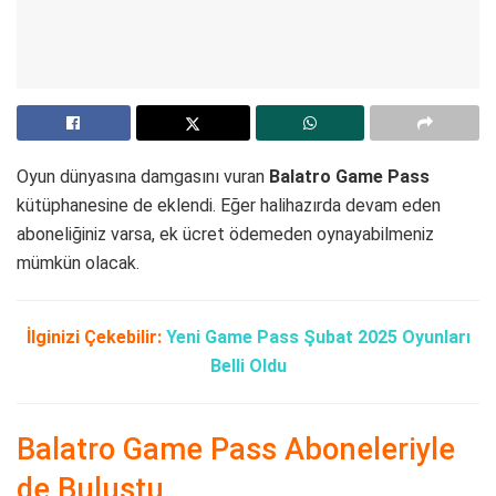
Oyun dünyasına damgasını vuran
Balatro Game Pass
kütüphanesine de eklendi. Eğer halihazırda devam eden
aboneliğiniz varsa, ek ücret ödemeden oynayabilmeniz
mümkün olacak.
İlginizi Çekebilir:
Yeni Game Pass Şubat 2025 Oyunları
Belli Oldu
Balatro Game Pass Aboneleriyle
de Buluştu