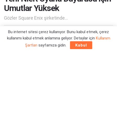
Umutlar Yüksek
Gözler Square Enix şirketinde...
Bu internet sitesi çerez kullanıyor. Bunu kabul etmek, çerez
Yazar:
Orçun Çavuşoğlu
25/02/2025 10:07
kullanımı kabul etmek anlamına geliyor. Detaylar için
Kullanım
Şartları
sayfamıza gidin.
Kabul