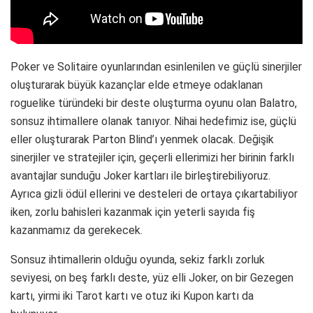
Poker ve Solitaire oyunlarından esinlenilen ve güçlü sinerjiler
oluşturarak büyük kazançlar elde etmeye odaklanan
roguelike türündeki bir deste oluşturma oyunu olan Balatro,
sonsuz ihtimallere olanak tanıyor. Nihai hedefimiz ise, güçlü
eller oluşturarak Parton Blind’ı yenmek olacak. Değişik
sinerjiler ve stratejiler için, geçerli ellerimizi her birinin farklı
avantajlar sunduğu Joker kartları ile birleştirebiliyoruz.
Ayrıca gizli ödül ellerini ve desteleri de ortaya çıkartabiliyor
iken, zorlu bahisleri kazanmak için yeterli sayıda fiş
kazanmamız da gerekecek.
Sonsuz ihtimallerin olduğu oyunda, sekiz farklı zorluk
seviyesi, on beş farklı deste, yüz elli Joker, on bir Gezegen
kartı, yirmi iki Tarot kartı ve otuz iki Kupon kartı da