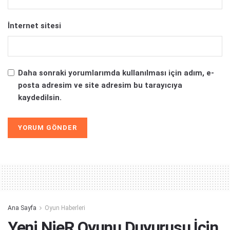
İnternet sitesi
Daha sonraki yorumlarımda kullanılması için adım, e-
posta adresim ve site adresim bu tarayıcıya
kaydedilsin.
Alternative:
Ana Sayfa
Oyun Haberleri
Yeni NieR Oyunu Duyurusu İçin