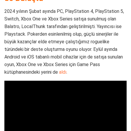
2024 yılının Şubat ayında PC, PlayStation 4, PlayStation 5,
Switch, Xbox One ve Xbox Series satışa sunulmuş olan
Balatro, LocalThunk tarafından geliştirilmişti. Yayıncısı ise
Playstack. Pokerden esinlenilmiş olup, güçlü sinerjiler ile
büyük kazançlar elde etmeye çalıştığımız roguelike
türündeki bir deste oluşturma oyunu oluyor. Eylül ayında
Android ve iOS tabanlı mobil cihazlar için de satışa sunulan
oyun, Xbox One ve Xbox Series için Game Pass
kütüphanesindeki yerini de
aldı
.