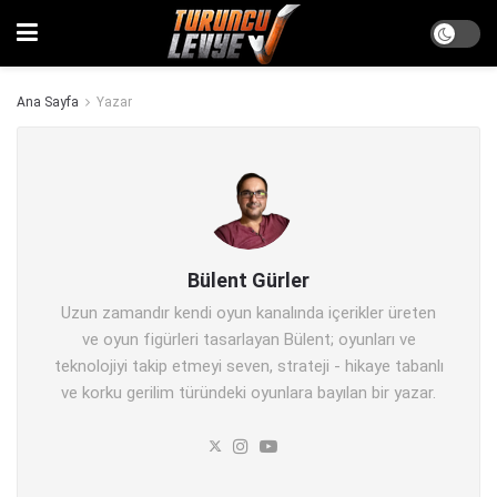
Ana Sayfa
Yazar
Bülent Gürler
Uzun zamandır kendi oyun kanalında içerikler üreten
ve oyun figürleri tasarlayan Bülent; oyunları ve
teknolojiyi takip etmeyi seven, strateji - hikaye tabanlı
ve korku gerilim türündeki oyunlara bayılan bir yazar.