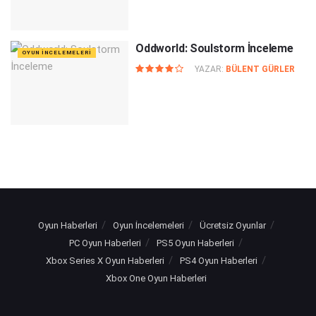
Oddworld: Soulstorm İnceleme
OYUN İNCELEMELERI
YAZAR:
BÜLENT GÜRLER
Oyun Haberleri
Oyun İncelemeleri
Ücretsiz Oyunlar
PC Oyun Haberleri
PS5 Oyun Haberleri
Xbox Series X Oyun Haberleri
PS4 Oyun Haberleri
Xbox One Oyun Haberleri