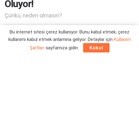
Oluyor!
Çünkü, neden olmasın?
Bu internet sitesi çerez kullanıyor. Bunu kabul etmek, çerez
Yazar:
Orçun Çavuşoğlu
03/03/2023 21:43
kullanımı kabul etmek anlamına geliyor. Detaylar için
Kullanım
Şartları
sayfamıza gidin.
Kabul