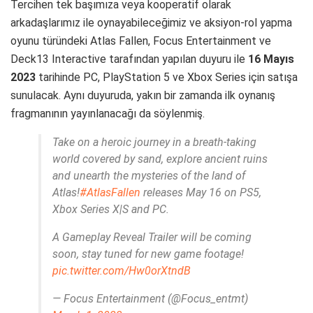
Tercihen tek başımıza veya kooperatif olarak
arkadaşlarımız ile oynayabileceğimiz ve aksiyon-rol yapma
oyunu türündeki Atlas Fallen, Focus Entertainment ve
Deck13 Interactive tarafından yapılan duyuru ile
16 Mayıs
2023
tarihinde PC, PlayStation 5 ve Xbox Series için satışa
sunulacak. Aynı duyuruda, yakın bir zamanda ilk oynanış
fragmanının yayınlanacağı da söylenmiş.
Take on a heroic journey in a breath-taking
world covered by sand, explore ancient ruins
and unearth the mysteries of the land of
Atlas!
#AtlasFallen
releases May 16 on PS5,
Xbox Series X|S and PC.
A Gameplay Reveal Trailer will be coming
soon, stay tuned for new game footage!
pic.twitter.com/Hw0orXtndB
— Focus Entertainment (@Focus_entmt)