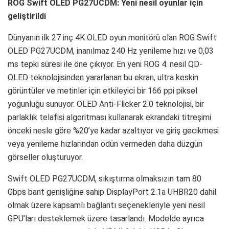
ROG Swift OLED PG27UCDM: Yeni nesil oyunlar için
geliştirildi
Dünyanın ilk 27 inç 4K OLED oyun monitörü olan ROG Swift
OLED PG27UCDM, inanılmaz 240 Hz yenileme hızı ve 0,03
ms tepki süresi ile öne çıkıyor. En yeni ROG 4. nesil QD-
OLED teknolojisinden yararlanan bu ekran, ultra keskin
görüntüler ve metinler için etkileyici bir 166 ppi piksel
yoğunluğu sunuyor. OLED Anti-Flicker 2.0 teknolojisi, bir
parlaklık telafisi algoritması kullanarak ekrandaki titreşimi
önceki nesle göre %20’ye kadar azaltıyor ve giriş gecikmesi
veya yenileme hızlarından ödün vermeden daha düzgün
görseller oluşturuyor.
Swift OLED PG27UCDM, sıkıştırma olmaksızın tam 80
Gbps bant genişliğine sahip DisplayPort 2.1a UHBR20 dahil
olmak üzere kapsamlı bağlantı seçenekleriyle yeni nesil
GPU’ları desteklemek üzere tasarlandı. Modelde ayrıca