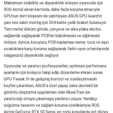
Maksimum stabilite ve dayanıklılık isteyen oyuncular için
ROG Astral ekran kartında, daha fazla koruma amacıyla
GPU’nun dört köşesini de sabitleyen ASUS GPU Guard’ın
yanı sıra sabit montaj için 304 kalite çelik braket bulunuyor.
Tam metal döküm gövde, çerçeve ve arka plaka ekstra
sağlamlık sağlayarak PCB’nin bükülmesini ve eğilmesini
önlüyor. Ayrıca, koruyucu PCB kaplaması neme, toza ve aşırı
sıcaklıklara karşı koruma sağlayarak farklı oyun ortamlarında
olağanüstü dayanıklılık sağlıyor.
Oyuncular ve yaratıcı profesyoneller, optimum performans
ayarlarını için kolayca takip edip düzenleme imkanı sunan
GPU Tweak III ile gelişmiş kontrol ve özelleştirmenin
keyfini çıkarırken, ASUS’a özel yapay zeka destekli bir
görüntü oluşturma uygulaması olan MuseTree ise
yaratıcılığı ortaya çıkarmaya yardımcı oluyor. Yenilikçi
soğutma tasarımı ve sağlam koruma özellikleriyle ROG
Astral GeForce RTX 50 Serisi, en zorlu koşullarda üst düzey