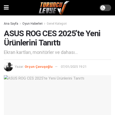
Ana Sayfa
Oyun Haberleri
Genel Kategori
ASUS ROG CES 2025’te Yeni
Ürünlerini Tanıttı
Ekran kartları, monitörler ve dahası...
Yazar:
Orçun Çavuşoğlu
07/01/2025 19:21