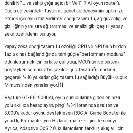
dahili NPU’ya sahip çığır açıcı bir Wi-Fi 7 AI oyun router’ı.
Güçlü üç çekirdekli tasarımı, genel ağ deneyimini optimize
etmek için oyun hızlandırma, enerji tasarrufu, ağ güvenliği ve
gizliliğinin yanı sıra ağ taraması ve analizi gibi çeşitli yapay
zeka özelliklerini sunuyor.
Yapay zeka enerji tasarrufu özelliği, CPU ve NPU’nun birden
fazla cihaz bağlandığında tam güçle “performans modunu”
etkinleştirmek için birlikte çalıştığı, MCU’nun ise sistem
boştayken sorunsuz bir şekilde güç tasarrufu moduna
geçerek %46’ya kadar güç tasarrufu sağladığı Büyük-Küçük
Mimarisi’nden yararlanıyor.[1]
Rapture GT-BE19000AI, oyun sunucularına giden en hızlı
yolu akıllıca hesaplayan, ping’i %341oranında azaltan ve
3.000’e kadar oyunu destekleyen ROG AI Game Booster ile
yeni Üç Katmanlı Oyun Hızlandırma özelliğini de sunuyor.
Ayrıca, Adaptive QoS 2.0, kullanıcıların farklı iş akışları için