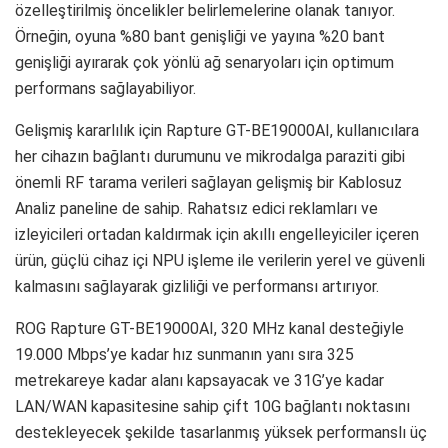
özelleştirilmiş öncelikler belirlemelerine olanak tanıyor.
Örneğin, oyuna %80 bant genişliği ve yayına %20 bant
genişliği ayırarak çok yönlü ağ senaryoları için optimum
performans sağlayabiliyor.
Gelişmiş kararlılık için Rapture GT-BE19000AI, kullanıcılara
her cihazın bağlantı durumunu ve mikrodalga paraziti gibi
önemli RF tarama verileri sağlayan gelişmiş bir Kablosuz
Analiz paneline de sahip. Rahatsız edici reklamları ve
izleyicileri ortadan kaldırmak için akıllı engelleyiciler içeren
ürün, güçlü cihaz içi NPU işleme ile verilerin yerel ve güvenli
kalmasını sağlayarak gizliliği ve performansı artırıyor.
ROG Rapture GT-BE19000AI, 320 MHz kanal desteğiyle
19.000 Mbps’ye kadar hız sunmanın yanı sıra 325
metrekareye kadar alanı kapsayacak ve 31G’ye kadar
LAN/WAN kapasitesine sahip çift 10G bağlantı noktasını
destekleyecek şekilde tasarlanmış yüksek performanslı üç