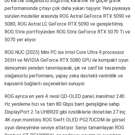
bu kartlar olağanüstü soğutma, kararlılık ve güçle grafik
performansında çıtayı çok daha yukarı taşıyor. Yeni piyasaya
sürülen modeller arasında ROG Astral GeForce RTX 5090 ve
5080, ROG Astral LC GeForce RTX 5090 ve genişletilmiş
ROG Strix portföyünden ROG Strix GeForce RTX 5070 Ti ve
5070 yer alıyor.
ROG NUC (2025) Mini PC ise Intel Core Ultra 9 processor
265H ve NVIDIA GeForce RTX 5080 GPU ile kompakt oyun
deneyimini yeniden tanımlayarak, şık ve zarif bir tasarımda
olağanüstü performans, yapay zeka destekli verimlilik ve
kapsamlı bağlantı seçenekleri sunuyor.
ROG ayrıca en yeni 4. nesil QD-OLED panel, inanılmaz 240
Hz yenileme hızı ve tam 80 Gbps bant genişliğine sahip
DisplayPort 2.1a UHBR20 gibi özelliklerle donatılan 27 inç
4K oyun monitörü ROG Swift OLED PG27UCDM ile görsel
oyun deneyimine seviye atlatıyor. Seriyi tamamlayan ROG