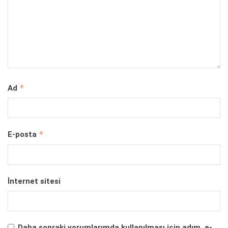
*
Ad
*
E-posta
İnternet sitesi
Daha sonraki yorumlarımda kullanılması için adım, e-