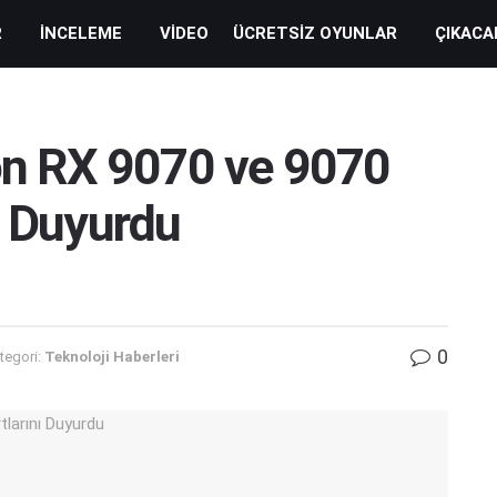
R
İNCELEME
VIDEO
ÜCRETSIZ OYUNLAR
ÇIKACA
n RX 9070 ve 9070
ı Duyurdu
0
tegori:
Teknoloji Haberleri