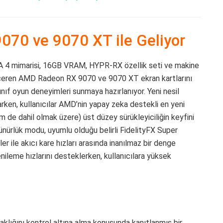
70 ve 9070 XT ile Geliyor
NA 4 mimarisi, 16GB VRAM, HYPR-RX özellik seti ve makine
içeren AMD Radeon RX 9070 ve 9070 XT ekran kartlarını
 sınıf oyun deneyimleri sunmaya hazırlanıyor. Yeni nesil
rken, kullanıcılar AMD’nin yapay zeka destekli en yeni
eyim de dahil olmak üzere) üst düzey sürükleyiciliğin keyfini
ünürlük modu, uyumlu olduğu belirli FidelityFX Super
er ile akıcı kare hızları arasında inanılmaz bir denge
enileme hızlarını desteklerken, kullanıcılara yüksek
klığını kontrol altına alma konusunda kanıtlanmış bir