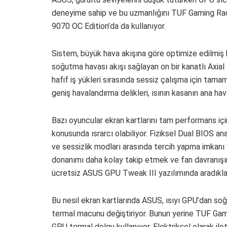
deneyime sahip ve bu uzmanlığını TUF Gaming R
9070 OC Edition’da da kullanıyor.
Sistem, büyük hava akışına göre optimize edilmiş ka
soğutma havası akışı sağlayan on bir kanatlı Axial t
hafif iş yükleri sırasında sessiz çalışma için tam
geniş havalandırma delikleri, ısının kasanın ana ha
Bazı oyuncular ekran kartlarını tam performans içi
konusunda ısrarcı olabiliyor. Fiziksel Dual BIOS a
ve sessizlik modları arasında tercih yapma imkanı 
donanımı daha kolay takip etmek ve fan davranışını
ücretsiz ASUS GPU Tweak III yazılımında aradıkları
Bu nesil ekran kartlarında ASUS, ısıyı GPU’dan s
termal macunu değiştiriyor. Bunun yerine TUF Ga
GPU termal dolgu kullanıyor. Elektriksel olarak il