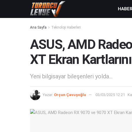
HABE
Ana Sayfa
Teknoloji Haberleri
ASUS, AMD Radeo
XT Ekran Kartların
Yeni bilgisayar bileşenleri yolda...
Yazar:
Orçun Çavuşoğlu
03/03/2025 12:21
Ka