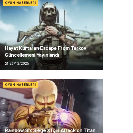
OYUN HABERLERI
Hayat Kurtaran Escape From Tarkov
Güncellemesi Yayınlandı
26/12/2025
OYUN HABERLERI
Rainbow Six Siege X İçin Attack on Titan