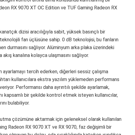
adeon RX 9070 XT OC Edition ve TUF Gaming Radeon RX
natçık dizisi aracılığıyla sabit, yüksek basınçlı bir
eknolojili fan üçlüsüne sahip. 0 dB teknolojisi, bu fanların
amen durmasını sağlıyor. Alüminyum arka plaka üzerindeki
va akış kanalına kolayca ulaşmasını sağlıyor.
n ayarlamayı tercih ederken, diğerleri sessiz çalışma
nahtarı kullanıcılara ekstra yazılım yüklemeden performans
veriyor. Performansı daha ayrıntılı şekilde ayarlamak,
 kapsamlı bir şekilde kontrol etmek isteyen kullanıcılar,
nı bulabiliyor.
oğutma çözümüne aktarmak için geleneksel olarak kullanılan
ming Radeon RX 9070 XT ve RX 9070, faz değişimli bir
etken olmayan bu dolgu, oda sıcaklığında katıyken ısındıkça