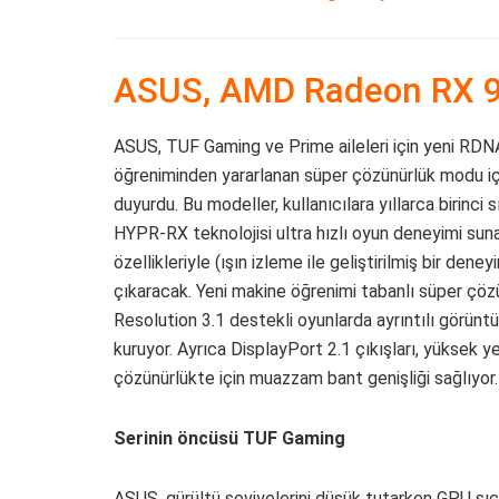
ASUS, AMD Radeon RX 90
ASUS, TUF Gaming ve Prime aileleri için yeni RD
öğreniminden yararlanan süper çözünürlük modu 
duyurdu. Bu modeller, kullanıcılara yıllarca birinci
HYPR-RX teknolojisi ultra hızlı oyun deneyimi suna
özellikleriyle (ışın izleme ile geliştirilmiş bir den
çıkaracak. Yeni makine öğrenimi tabanlı süper çöz
Resolution 3.1 destekli oyunlarda ayrıntılı görüntül
kuruyor. Ayrıca DisplayPort 2.1 çıkışları, yüksek y
çözünürlükte için muazzam bant genişliği sağlıyor.
Serinin öncüsü TUF Gaming
ASUS, gürültü seviyelerini düşük tutarken GPU sıca