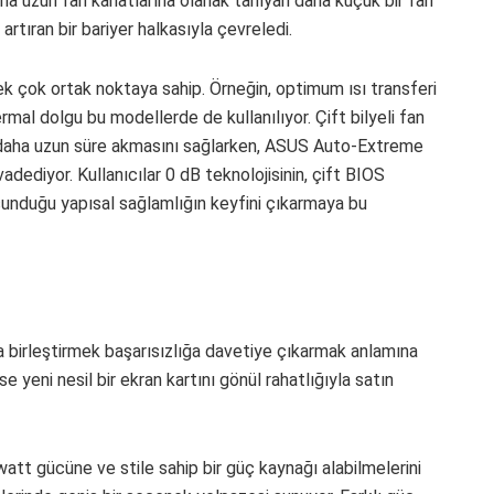
aha uzun fan kanatlarına olanak tanıyan daha küçük bir fan
rtıran bir bariyer halkasıyla çevreledi.
ek çok ortak noktaya sahip. Örneğin, optimum ısı transferi
ermal dolgu bu modellerde de kullanılıyor. Çift bilyeli fan
e daha uzun süre akmasını sağlarken, ASUS Auto-Extreme
adediyor. Kullanıcılar 0 dB teknolojisinin, çift BIOS
sunduğu yapısal sağlamlığın keyfini çıkarmaya bu
la birleştirmek başarısızlığa davetiye çıkarmak anlamına
e yeni nesil bir ekran kartını gönül rahatlığıyla satın
 watt gücüne ve stile sahip bir güç kaynağı alabilmelerini