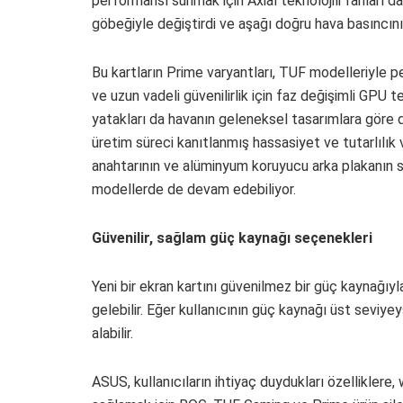
performansı sunmak için Axial teknolojili fanları d
göbeğiyle değiştirdi ve aşağı doğru hava basıncını a
Bu kartların Prime varyantları, TUF modelleriyle p
ve uzun vadeli güvenilirlik için faz değişimli GPU t
yatakları da havanın geleneksel tasarımlara gör
üretim süreci kanıtlanmış hassasiyet ve tutarlılık v
anahtarının ve alüminyum koruyucu arka plakanın 
modellerde de devam edebiliyor.
Güvenilir, sağlam güç kaynağı seçenekleri
Yeni bir ekran kartını güvenilmez bir güç kaynağıy
gelebilir. Eğer kullanıcının güç kaynağı üst seviyeys
alabilir.
ASUS, kullanıcıların ihtiyaç duydukları özelliklere,