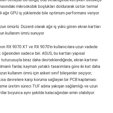
rasındaki mikroskobik boşlukları doldurarak üstün termal
ekli ağır GPU iş yüklerinde bile optimum performans veriyor.
un ömürlü. Düzenli olarak ağır iş yükü gören ekran kartları
zun kullanım ömrü sunuyor.
on RX 9070 XT ve RX 9070’in kullanıcılara uzun vadede
 öğesinden sadece biri. ASUS, bu kartları yapısal
PU tutucusuyla biraz daha desteklendiğinde, ekran kartının
lmanlı fanlar, kaymalı yataklı tasarımlara göre iki kat daha
un kullanım ömrü için askeri sınıf bileşenler seçiyor;
ısa devrelere karşı koruma sağlayan bir PCB kaplaması
reme üretim süreci TUF adına yakışan sağlamlığı ve uzun
ıllar boyunca aynı şekilde kalacağından emin olabiliyor.