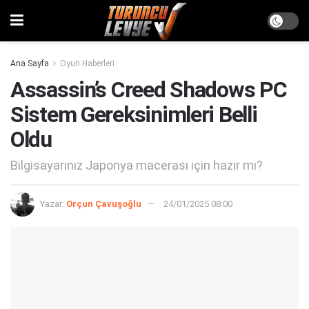
Ana Sayfa
Oyun Haberleri
Assassin’s Creed Shadows PC
Sistem Gereksinimleri Belli
Oldu
Bilgisayarınız Japonya macerası için hazır mı?
Yazar:
Orçun Çavuşoğlu
24/01/2025 08:00