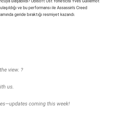
ncuya ulaşabildi? Ubisoft Üst Yöneticisi Yves Guillemot
ulaşıldığı ve bu performansı ile Assassin’s Creed
amında geride bıraktığı resmiyet kazandı.
the view. ?
ith us.
ues—updates coming this week!