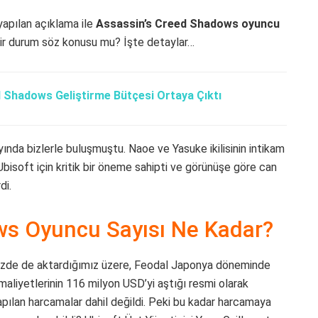
yapılan açıklama ile
Assassin’s Creed Shadows oyuncu
 bir durum söz konusu mu? İşte detaylar…
 Shadows Geliştirme Bütçesi Ortaya Çıktı
nda bizlerle buluşmuştu. Naoe ve Yasuke ikilisinin intikam
isoft için kritik bir öneme sahipti ve görünüşe göre can
di.
ws Oyuncu Sayısı Ne Kadar?
mizde de aktardığımız üzere, Feodal Japonya döneminde
aliyetlerinin 116 milyon USD’yi aştığı resmi olarak
pılan harcamalar dahil değildi. Peki bu kadar harcamaya