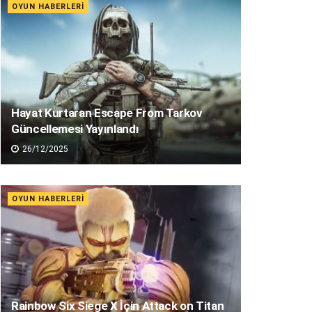
OYUN HABERLERI
Hayat Kurtaran Escape From Tarkov
Güncellemesi Yayınlandı
26/12/2025
OYUN HABERLERI
Rainbow Six Siege X İçin Attack on Titan