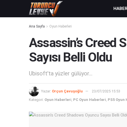
HABE
Ana Sayfa
Oyun Haberleri
Assassin’s Creed
Sayısı Belli Oldu
Ubisoft'ta yüzler gülüyor...
Yazar:
Orçun Çavuşoğlu
23/07/2025 15:53
Kategori:
Oyun Haberleri
,
PC Oyun Haberleri
,
PS5 Oyun 