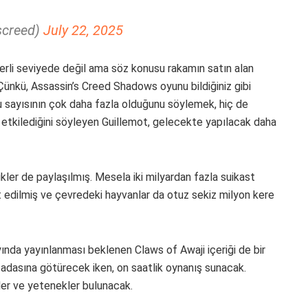
screed)
July 22, 2025
terli seviyede değil ama söz konusu rakamın satın alan
nkü, Assassin’s Creed Shadows oyunu bildiğiniz gibi
ncu sayısının çok daha fazla olduğunu söylemek, hiç de
nde etkilediğini söyleyen Guillemot, gelecekte yapılacak daha
stikler de paylaşılmış. Mesela iki milyardan fazla suikast
at edilmiş ve çevredeki hayvanlar da otuz sekiz milyon kere
ında yayınlanması beklenen Claws of Awaji içeriği de bir
ji adasına götürecek iken, on saatlik oynanış sunacak.
riler ve yetenekler bulunacak.