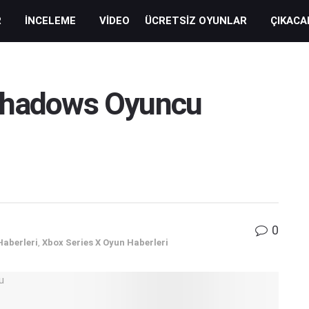
R
İNCELEME
VIDEO
ÜCRETSIZ OYUNLAR
ÇIKACA
 Shadows Oyuncu
0
Haberleri
,
Xbox Series X Oyun Haberleri