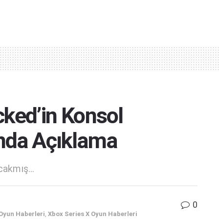
cked’in Konsol
ında Açıklama
akmış...
0
Oyun Haberleri
,
Xbox Series X Oyun Haberleri