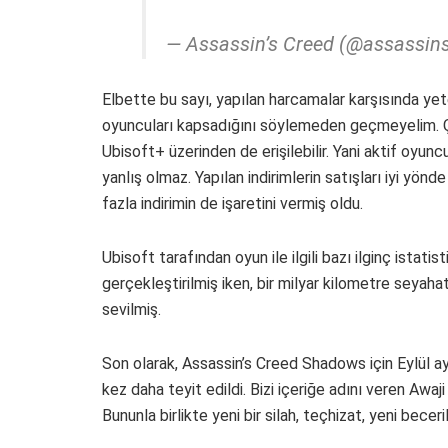
— Assassin’s Creed (@assassin
Elbette bu sayı, yapılan harcamalar karşısında ye
oyuncuları kapsadığını söylemeden geçmeyelim. Çü
Ubisoft+ üzerinden de erişilebilir. Yani aktif oyu
yanlış olmaz. Yapılan indirimlerin satışları iyi yö
fazla indirimin de işaretini vermiş oldu.
Ubisoft tarafından oyun ile ilgili bazı ilginç istati
gerçekleştirilmiş iken, bir milyar kilometre seyah
sevilmiş.
Son olarak, Assassin’s Creed Shadows için Eylül ay
kez daha teyit edildi. Bizi içeriğe adını veren Awa
Bununla birlikte yeni bir silah, teçhizat, yeni bece