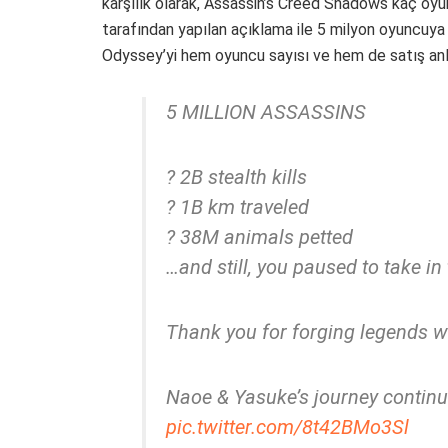
karşılık olarak, Assassin’s Creed Shadows kaç oyu
tarafından yapılan açıklama ile 5 milyon oyuncuya 
Odyssey’yi hem oyuncu sayısı ve hem de satış anl
5 MILLION ASSASSINS
?️ 2B stealth kills
? 1B km traveled
? 38M animals petted
…and still, you paused to take in 
Thank you for forging legends w
Naoe & Yasuke’s journey contin
pic.twitter.com/8t42BMo3Sl