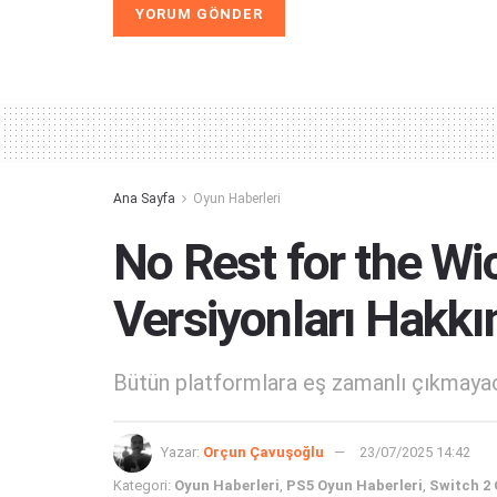
Alternative:
Ana Sayfa
Oyun Haberleri
No Rest for the Wi
Versiyonları Hakk
Bütün platformlara eş zamanlı çıkmayac
Yazar:
Orçun Çavuşoğlu
23/07/2025 14:42
Kategori:
Oyun Haberleri
,
PS5 Oyun Haberleri
,
Switch 2 