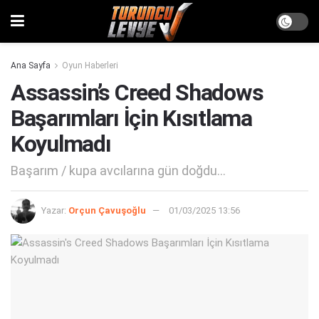
Ana Sayfa
Oyun Haberleri
Assassin’s Creed Shadows
Başarımları İçin Kısıtlama
Koyulmadı
Başarım / kupa avcılarına gün doğdu...
Yazar:
Orçun Çavuşoğlu
01/03/2025 13:56