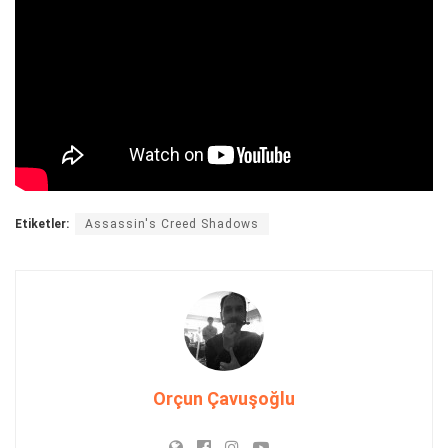
Etiketler:
Assassin's Creed Shadows
Orçun Çavuşoğlu