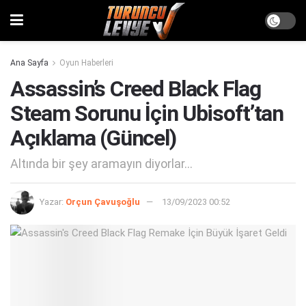
Ana Sayfa
Oyun Haberleri
Assassin’s Creed Black Flag
Steam Sorunu İçin Ubisoft’tan
Açıklama (Güncel)
Altında bir şey aramayın diyorlar...
Yazar:
Orçun Çavuşoğlu
13/09/2023 00:52