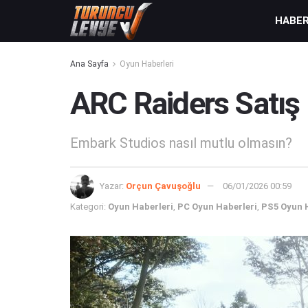
HABE
Ana Sayfa
Oyun Haberleri
ARC Raiders Satış 
Embark Studios nasıl mutlu olmasın?
Yazar:
Orçun Çavuşoğlu
06/01/2026 00:59
Kategori:
Oyun Haberleri
,
PC Oyun Haberleri
,
PS5 Oyun 