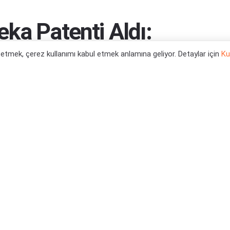
ka Patenti Aldı:
 Yardımcısı Olacak
l etmek, çerez kullanımı kabul etmek anlamına geliyor. Detaylar için
Ku
ranıyor... Bulundu!
0
tegori:
Oyun Haberleri
,
Teknoloji Haberleri