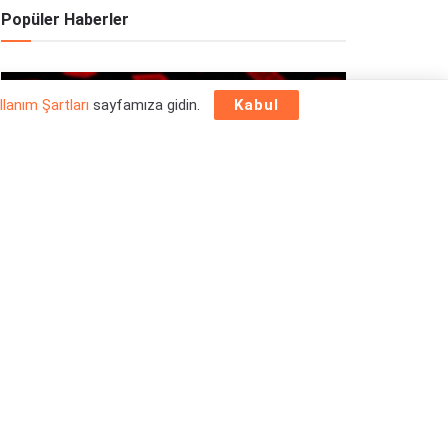
Popüler Haberler
OYUN HABERLERI
llanım Şartları
sayfamıza gidin.
Kabul
Epic Games Store Yılbaşı Ücretsiz Oyun
Programı 2025: 26 Aralık
26/12/2025
OYUN HABERLERI