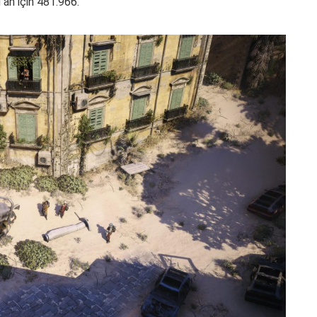
 an için 481.966.