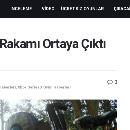
R
İNCELEME
VIDEO
ÜCRETSIZ OYUNLAR
ÇIKACA
Rakamı Ortaya Çıktı
0
Haberleri
,
Xbox Series X Oyun Haberleri