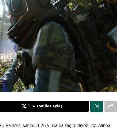
Twitter ile Paylaş
C Raiders, şanını 2026 yılına da taşıdı diyebiliriz. Alinea