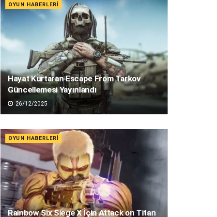
OYUN HABERLERI
Hayat Kurtaran Escape From Tarkov
Güncellemesi Yayınlandı
26/12/2025
OYUN HABERLERI
Rainbow Six Siege X İçin Attack on Titan