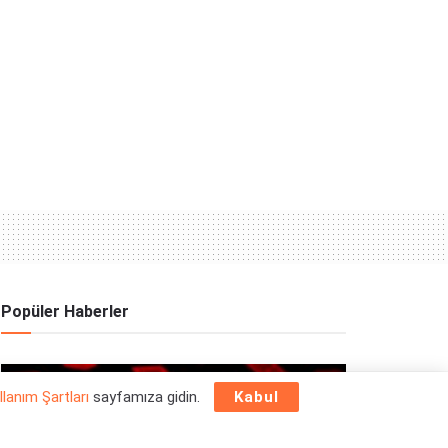
Popüler Haberler
OYUN HABERLERI
llanım Şartları
sayfamıza gidin.
Kabul