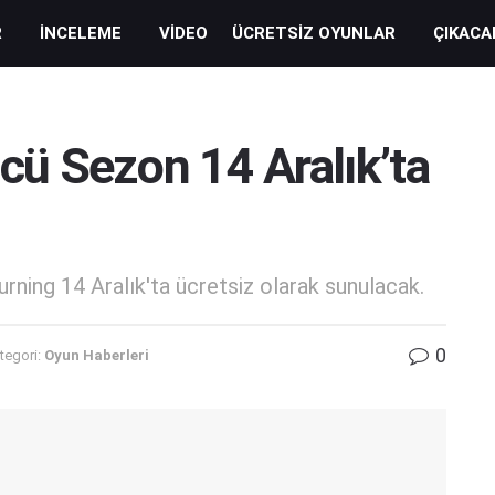
R
İNCELEME
VIDEO
ÜCRETSIZ OYUNLAR
ÇIKACA
ü Sezon 14 Aralık’ta
ing 14 Aralık'ta ücretsiz olarak sunulacak.
0
tegori:
Oyun Haberleri