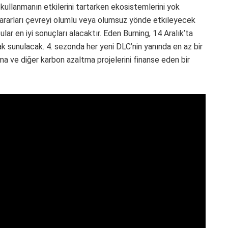
 kullanmanın etkilerini tartarken ekosistemlerini yok
Kararları çevreyi olumlu veya olumsuz yönde etkileyecek
ar en iyi sonuçları alacaktır. Eden Burning, 14 Aralık’ta
k sunulacak. 4. sezonda her yeni DLC’nin yanında en az bir
a ve diğer karbon azaltma projelerini finanse eden bir