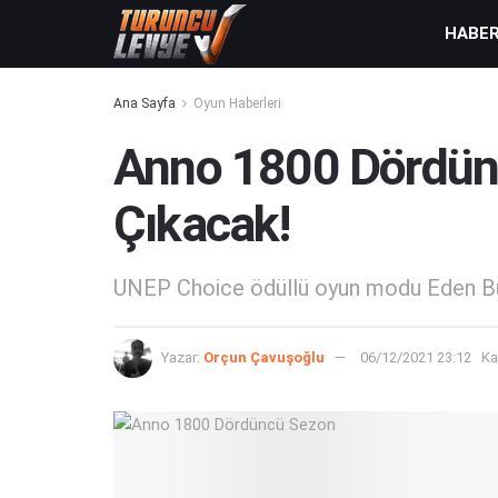
HABE
Ana Sayfa
Oyun Haberleri
Anno 1800 Dördünc
Çıkacak!
UNEP Choice ödüllü oyun modu Eden Burn
Yazar:
Orçun Çavuşoğlu
06/12/2021 23:12
Ka