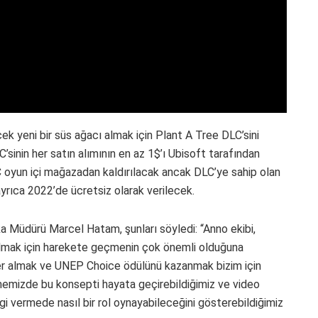
ecek yeni bir süs ağacı almak için Plant A Tree DLC’sini
LC’sinin her satın alımının en az 1$’ı Ubisoft tarafından
 oyun içi mağazadan kaldırılacak ancak DLC’ye sahip olan
rıca 2022’de ücretsiz olarak verilecek.
ka Müdürü Marcel Hatam, şunları söyledi: “Anno ekibi,
 almak için harekete geçmenin çok önemli olduğuna
yer almak ve UNEP Choice ödülünü kazanmak bizim için
memizde bu konsepti hayata geçirebildiğimiz ve video
gi vermede nasıl bir rol oynayabileceğini gösterebildiğimiz