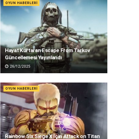
OYUN HABERLERI
Hayat Kurtaran Escape From Tarkov
Güncellemesi Yayınlandı
26/12/2025
OYUN HABERLERI
Rainbow Six Siege X İçin Attack on Titan