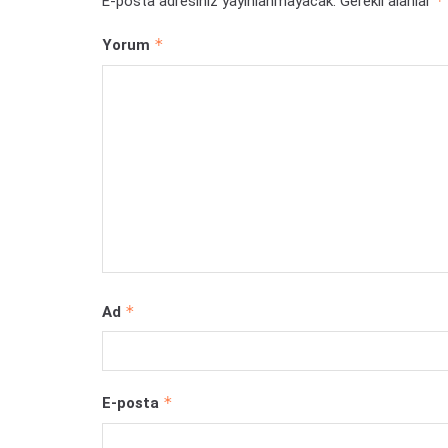
*
E-posta adresiniz yayınlanmayacak.
Gerekli alanlar
*
Yorum
*
Ad
*
E-posta