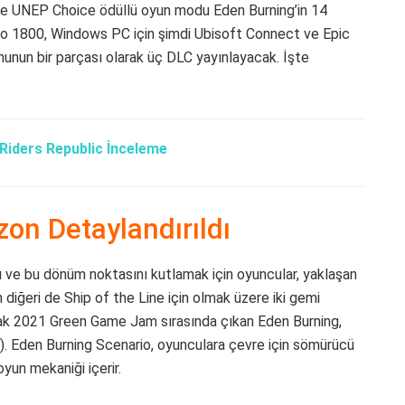
i ve UNEP Choice ödüllü oyun modu Eden Burning’in 14
nno 1800, Windows PC için şimdi Ubisoft Connect ve Epic
nun bir parçası olarak üç DLC yayınlayacak. İşte
Riders Republic İnceleme
n Detaylandırıldı
 ve bu dönüm noktasını kutlamak için oyuncular, yaklaşan
in diğeri de Ship of the Line için olmak üzere iki gemi
arak 2021 Green Game Jam sırasında çıkan Eden Burning,
). Eden Burning Scenario, oyunculara çevre için sömürücü
oyun mekaniği içerir.