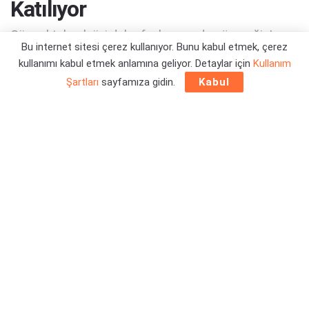
Katılıyor
Güncel teknolojiyi daha fazla oyunda göreceğiz!
Bu internet sitesi çerez kullanıyor. Bunu kabul etmek, çerez
kullanımı kabul etmek anlamına geliyor. Detaylar için
Kullanım
Yazar:
Orçun Çavuşoğlu
28/01/2023 08:29
Şartları
sayfamıza gidin.
Kabul
NVIDIA
tarafından yapılan duyuru ile
DLSS 3 destekli