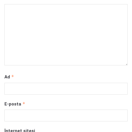
*
Ad
*
E-posta
İnternet sitesi