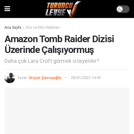
Ana Sayfa
Dizi ve Film Haberleri
Amazon Tomb Raider Dizisi
Üzerinde Çalışıyormuş
Daha çok Lara Croft görmek isteyenler?
Yazar:
Orçun Çavuşoğlu
28/01/2023 14:43