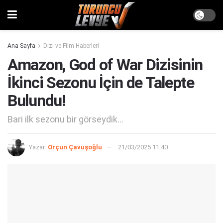
Ana Sayfa
Dizi ve Film Haberleri
Amazon, God of War Dizisinin
İkinci Sezonu İçin de Talepte
Bulundu!
Bari ilk sezonu bir görseydik...
Yazar:
Orçun Çavuşoğlu
21/03/2025 11:40