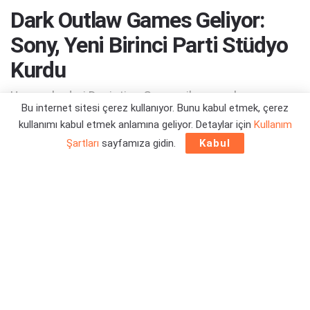
Dark Outlaw Games Geliyor:
Sony, Yeni Birinci Parti Stüdyo
Kurdu
Umarız kaderi Deviation Games ile aynı olmaz...
Bu internet sitesi çerez kullanıyor. Bunu kabul etmek, çerez
kullanımı kabul etmek anlamına geliyor. Detaylar için
Kullanım
Yazar:
Orçun Çavuşoğlu
18/03/2025 11:20
Şartları
sayfamıza gidin.
Kabul